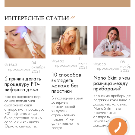
ИНТЕРЕСНЫЕ СТАТЬИ
11
2452
08
04
июня
2855
1543
просмотров
ноября
октября
2021
просмотров
просмотров
2022
2021
10 способов
Nano Skin: в чем
5 причин делать
выглядеть
разница между
процедуру РФ-
моложе без
приборами?
лифтинга дома
пластики
Японские приборы для
Еще до недавних пор
В последнее время
подтяжки кожи лица в
самая популярная
доверие к
домашних условиях
омолаживающая
пластической
Nano Skin – это
аппаратная процедура
хирургии
премиальные
РФ-лифтинга лица
стремительно
аппараты
была доступна лишь в
падает. И не
комплексного ухода,
салонах и клиниках.
удивительно. Не
максимальный
Однако сейчас ты
всегда
функционал и высокая
можешь легко сделать
предсказуемый
эффективность. Что
ее в домашних