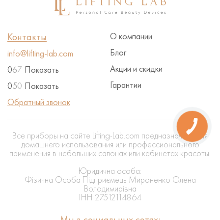
Контакты
О компании
Блог
info@lifting-lab.com
Акции и скидки
0
6
7
Показать
Гарантии
0
5
0
Показать
Обратный звонок
КНОПКА
ЗВ'ЯЗКУ
Все приборы на сайте Lifting-Lab.com предназначены для
домашнего использования или профессионального
применения в небольших салонах или кабинетах красоты.
Юридична особа:
Фізична Особа Підприємець Мироненко Олена
Володимирівна
ІНН 27512114864
Мы в социальных сетях: