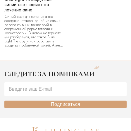
синий свет влияет на
лечение акне
Синий свет для лечения акне
сегодня считается одной из самых
перспективных технологий в
современной дерматологии и
косметологии. В новом материале
мы разберемся, что такое Blue
Light Therapy и как работает в
уходе за проблемной кожей. Акне
остается одной из самых
распространенных проблем кожи
— и далеко не только в
подростковом возрасте. По
оценкам дерматологов, с […]
СЛЕДИТЕ ЗА НОВИНКАМИ
Подписаться