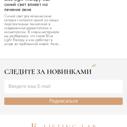
синий свет влияет на
лечение акне
Синий свет для лечения акне
сегодня считается одной из самых
перспективных технологий в
современной дерматологии и
косметологии. В новом материале
мы разберемся, что такое Blue
Light Therapy и как работает в
уходе за проблемной кожей. Акне
остается одной из самых
распространенных проблем кожи
— и далеко не только в
подростковом возрасте. По
оценкам дерматологов, с […]
СЛЕДИТЕ ЗА НОВИНКАМИ
Подписаться