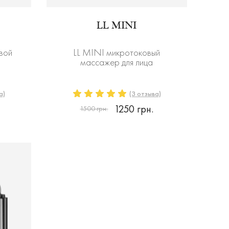
LL MINI
вой
LL MINI микротоковый
массажер для лица
а)
(3 отзыва)
1250 грн.
1500 грн.