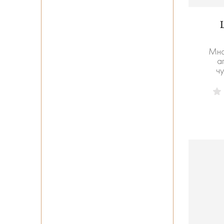
Мно
а
чу