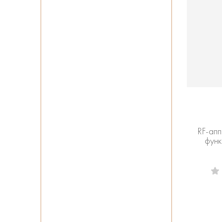
RF-апп
функ