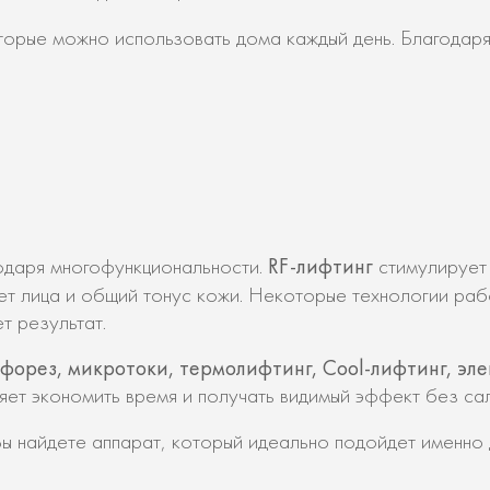
оторые можно использовать дома каждый день. Благодар
RF-лифтинг
одаря многофункциональности.
стимулирует 
ет лица и общий тонус кожи. Некоторые технологии раб
т результат.
офорез, микротоки, термолифтинг, Cool-лифтинг, э
ет экономить время и получать видимый эффект без са
ы найдете аппарат, который идеально подойдет именно 