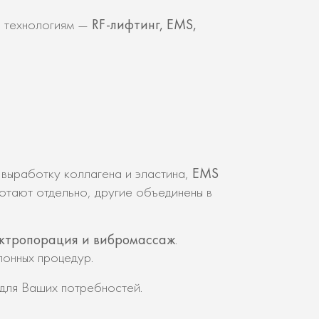
RF-лифтинг, EMS,
я технологиям —
EMS
выработку коллагена и эластина,
отают отдельно, другие объединены в
лектропорация и вибромассаж
.
лонных процедур.
для Ваших потребностей.