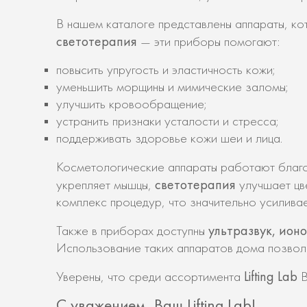
В нашем каталоге представлены аппараты, к
светотерапия
— эти приборы помогают:
повысить упругость и эластичность кожи;
уменьшить морщины и мимические заломы;
улучшить кровообращение;
устранить признаки усталости и стресса;
поддерживать здоровье кожи шеи и лица.
Косметологические аппараты работают благ
светотерапия
укрепляет мышцы,
улучшает цв
комплекс процедур, что значительно усиливае
ультразвук, ион
Также в приборах доступны
Использование таких аппаратов дома позволя
Lifting Lab
Уверены, что среди ассортимента
В
С уважением, Ваш Lifting Lab!