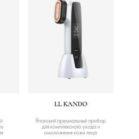
LL KANDO
ый
Японский премиальный прибор
го
для комплексного ухода и
ия
омоложения кожи лица.