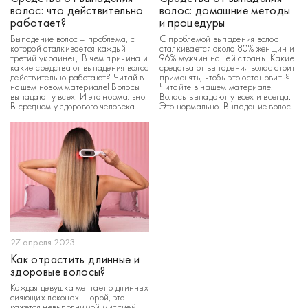
волос: что действительно
волос: домашние методы
работает?
и процедуры
Выпадение волос – проблема, с
С проблемой выпадения волос
которой сталкивается каждый
сталкивается около 80% женщин и
третий украинец. В чем причина и
96% мужчин нашей страны. Какие
какие средства от выпадения волос
средства от выпадения волос стоит
действительно работают? Читай в
применять, чтобы это остановить?
нашем новом материале! Волосы
Читайте в нашем материале.
выпадают у всех. И это нормально.
Волосы выпадают у всех и всегда.
В среднем у здорового человека
Это нормально. Выпадение волос
выпадает около 50 – 100 волосин
– цикличный естественный
в сутки. Это нормальный
процесс: на месте старых
метаболический процесс,
ослабленных фолликул появляются
поскольку старые ослабленные
новые, которым попросту
фолликулы должны […]
необходимо место для роста. В […]
27 апреля 2023
Как отрастить длинные и
здоровые волосы?
Каждая девушка мечтает о длинных
сияющих локонах. Порой, это
кажется невыполнимой миссией!