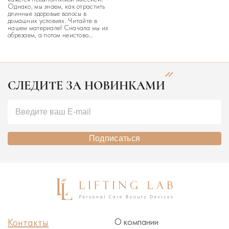
Однако, мы знаем, как отрастить
длинные здоровые волосы в
домашних условиях. Читайте в
нашем материале! Сначала мы их
обрезаем, а потом неистово
мечтаем как можно быстрее
отрастить. Наши волосы, наверное,
самый главный объект для
экспериментов с имиджем и
стилем. Сегодня отрастить волосы
можно […]
СЛЕДИТЕ ЗА НОВИНКАМИ
Подписаться
Контакты
О компании