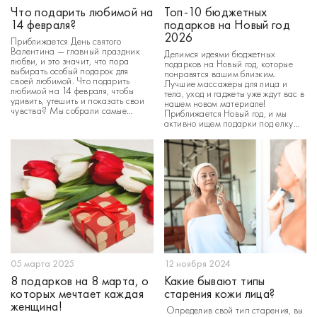
Что подарить любимой на
Топ-10 бюджетных
14 февраля?
подарков на Новый год
2026
Приближается День святого
Валентина — главный праздник
Делимся идеями бюджетных
любви, и это значит, что пора
подарков на Новый год, которые
выбирать особый подарок для
понравятся вашим близким.
своей любимой. Что подарить
Лучшие массажеры для лица и
любимой на 14 февраля, чтобы
тела, уход и гаджеты уже ждут вас в
удивить, утешить и показать свои
нашем новом материале!
чувства? Мы собрали самые
Приближается Новый год, и мы
лучшие идеи подарков ко Дню
активно ищем подарки под елку
влюбленных в этой статье. В канун
для родных и близких. Что выбрать,
самого романтического праздника
чтобы порадовать своих людей на
года каждый мужчина
праздник? Мы собрали для вас
задумывается, какой подарок […]
подборку с […]
05 марта 2025
12 ноября 2024
8 подарков на 8 марта, о
Какие бывают типы
которых мечтает каждая
старения кожи лица?
женщина!
Определив свой тип старения, вы