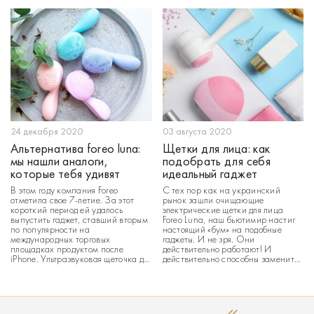
улучшается тонус, ну и,
Процедура глубокого очищения
соответственно, внешний вид. Что
кожи – это, по сути, и есть пилинг.
особенно актуально в летний
Отшелушивая ороговевший слой
период: когда хочется, чтобы и
клеток, мы, тем самым, открываем
загар лег идеально, и ножки
им «новое» дыхание. А
выглядели привлекатель
24 декабря 2020
03 августа 2020
Альтернатива foreo luna:
Щетки для лица: как
мы нашли аналоги,
подобрать для себя
которые тебя удивят
идеальный гаджет
В этом году компания Foreo
С тех пор как на украинский
отметила свое 7-летие. За этот
рынок зашли очищающие
короткий период ей удалось
электрические щетки для лица
выпустить гаджет, ставший вторым
Foreo Luna, наш бьютимир настиг
по популярности на
настоящий «бум» на подобные
международных торговых
гаджеты. И не зря. Они
площадках продуктом после
действительно работают! И
iPhone. Ультразвуковая щеточка для
действительно способны заменить
очищения кожи стала настоящим
настоящего живого косметолога.
must-have среди девушек всех
Вернее, постоянные походы на
возрастов и поколений. Сегодня
очищающие процедуры в салоны
Lifting Lab покажет, что нет смысла
красоты. А это, как вы понимаете,
переплачивать за имя: мы нашли
существенная экономия нашего