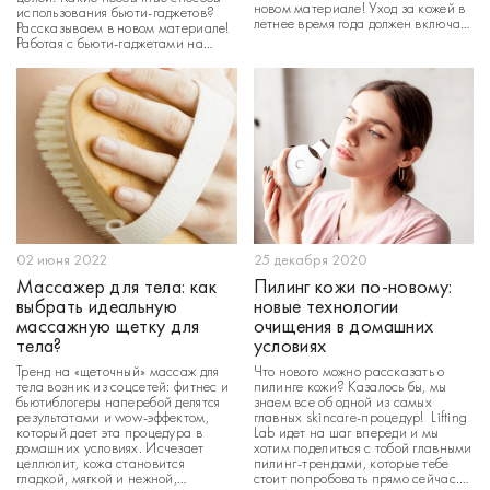
новом материале! Уход за кожей в
использования бьюти-гаджетов?
летнее время года должен включать
Рассказываем в новом материале!
высокую защиту от солнечного
Работая с бьюти-гаджетами на
ультрафиолета, глубокое
протяжении почти 5 лет, мы на
увлажнение, а также
собственном опыте убедились в их
восстанавливающие лифтинг-
эффективность и
процедуры. Как ухаживать за
многофункциональности. Иногда
кожей в […]
методом проб и ошибок мы
выясняли, что наши приборы
делают нас
02 июня 2022
25 декабря 2020
Массажер для тела: как
Пилинг кожи по-новому:
выбрать идеальную
новые технологии
массажную щетку для
очищения в домашних
тела?
условиях
Тренд на «щеточный» массаж для
Что нового можно рассказать о
тела возник из соцсетей: фитнес и
пилинге кожи? Казалось бы, мы
бьютиблогеры наперебой делятся
знаем все об одной из самых
результатами и wow-эффектом,
главных skincare-процедур! Lifting
который дает эта процедура в
Lab идет на шаг впереди и мы
домашних условиях. Исчезает
хотим поделиться с тобой главными
целлюлит, кожа становится
пилинг-трендами, которые тебе
гладкой, мягкой и нежной,
стоит попробовать прямо сейчас.