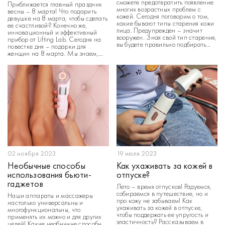
сможете предотвратить появление
Приближается главный праздник
многих возрастных проблем с
весны – 8 марта! Что подарить
кожей. Сегодня поговорим о том,
девушке на 8 марта, чтобы сделать
какие бывают типы старения кожи
ее счастливой? Конечно же,
лица. Предупрежден – значит
инновационный и эффективный
вооружен. Зная свой тип старения,
прибор от Lifting Lab. Сегодня на
вы будете правильно подбирать
повестке дня – подарки для
anti-age уход и процедуры. Да,
женщин на 8 марта. Мы знаем,
старение лица имеет свои
как, порой, бывает тяжело угодить
морфотипы и очень важно четко
каждой из нас! Поэтому и решили
определить их. Перед тем, как
составить список идеальных
назначать […]
подарков, о которых мечтает
каждая девушка. В подборке
собраны
02 ноября 2023
19 июля 2023
Необычные способы
Как ухаживать за кожей в
использования бьюти-
отпуске?
гаджетов
Лето – время отпусков! Радуемся,
собираемся в путешествие, но и
Наши аппараты и массажеры
про кожу не забываем! Как
настолько универсальны и
ухаживать за кожей в отпуске,
многофункциональны, что
чтобы поддержать ее упругость и
применять их можно и для других
эластичность? Рассказываем в
целей! Какие необычные способы