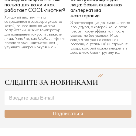
польза для кожи и как
лица: безинъекционная
работает COOL-лифтинг?
альтернатива
мезотерапии
Холодный лифтинг — это
современная процедура ухода за
Электропорация для лица — это та
кожей, основанная на мягком
процедура, о которой чаще всего
воздействии низких температур
говорят: «хочу эффект как после
для повышения тонуса и свежести
уколов, но без уколов». И да —
лица. Узнайте, как COOL-лифтинг
сегодня это уже не салонная
помогает уменьшить отечность,
роскошь, а реальный инструмент
улучшить микроциркуляцию и
ухода, который можно внедрить в
вернуть коже здоровый,
домашнюю бьюти-рутину и
отдохнувший вид. В стремлении
получить заметный результат. Если
сохранить свежесть и тонус кожи
раньше глубокое увлажнение,
многие ищут уход, который дает
работа с морщинами или
заметный эффект без агрессивного
осветление пигментации
воздействия и длит
ассоциировались исключительно
[…]
СЛЕДИТЕ ЗА НОВИНКАМИ
Подписаться