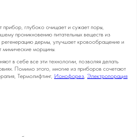
т прибор, глубоко очищает и сужает поры,
чшему проникновению питательных веществ из
т регенерацию дермы, улучшает кровообращение и
т мимические морщины.
ют в себе все эти технологии, позволяя делать
овиях. Помимо этого, многие из приборов сочетают
терапия, Термолифтинг,
Ионофорез
,
Электропорация