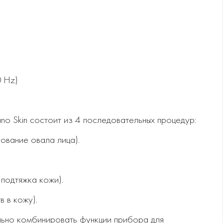
0 Hz)
o Skin состоит из 4 последовательных процедур:
ование овала лица).
 подтяжка кожи).
в в кожу).
льно комбинировать функции прибора для