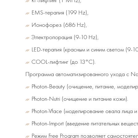
RF-лифтинг (1 MHz),
EMS-терапия (199 Hz),
Ионофорез (686 Hz),
Электропорация (9-10 Hz),
LED-терапия (красным и синим светом (9-1
COOL-лифтинг (до 13°C).
Программа автоматизированного ухода с Nan
Photon-Beauty (очищение, питание, моделир
Photon-Nutri (очищение и питание кожи).
Photon-Vface (моделирование овала лица и
Photon-Import (введение питательных вещест
Режим Free Program позволяет самостояте