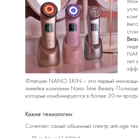
Япон
усл
комп
высо
стои
Bea
лид
NAN
лет 
эффе
Флагман NANO SKIN – это первый инновацио
линейке компании Nano Time Beauty. Полноц
которые комбинируются в более 20-ти прогр
Какие технологии:
Сочетает самый объемный спектр anti-age тех