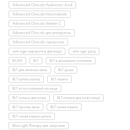
Advanced Clinicals Hyaluronic Acid
Advanced Clinicals Niacinamide
Advanced Clinicals Vitamin C
Advanced Clinicals для аппаратов
Advanced Clinicals сыворотка
anti-age сыворотка для лица
anti-age уход
BCAA
BLT
BLT в домашних условиях
BLT для лечения акне
BLT дома
BLT купить лампу
BLT лампа
BLT от воспалений на лице
BLT польза для кожи
BLT польза для кожи лица
BLT против акне
BLT синяя лампа
BLT синяя лампа купить
Blue Light Therapy для здоровья