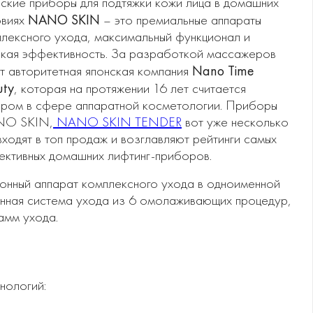
ские приборы для подтяжки кожи лица в домашних
NANO SKIN
овиях
– это премиальные аппараты
лексного ухода, максимальный функционал и
кая эффективность. За разработкой массажеров
Nano Time
т авторитетная японская компания
uty
, которая на протяжении 16 лет считается
ером в сфере аппаратной косметологии. Приборы
O SKIN,
NANO SKIN TENDER
вот уже несколько
входят в топ продаж и возглавляют рейтинги самых
ктивных домашних лифтинг-приборов.
нный аппарат комплексного ухода в одноименной
енная система ухода из 6 омолаживающих процедур,
амм ухода.
нологий: