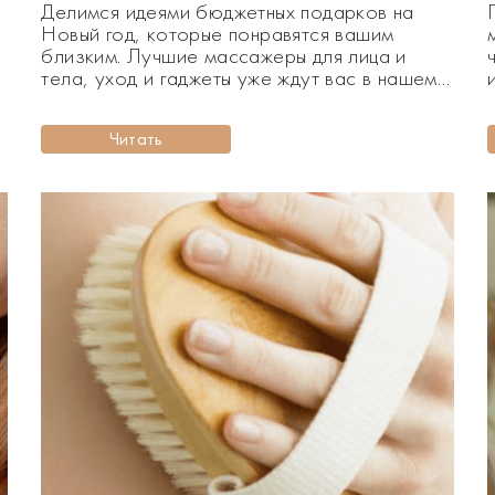
Делимся идеями бюджетных подарков на
Новый год, которые понравятся вашим
близким. Лучшие массажеры для лица и
тела, уход и гаджеты уже ждут вас в нашем
ь
новом материале! Приближается Новый
Lif
год, и мы активно ищем подарки под елку
п
Читать
для родных и близких. Что выбрать, чтобы
порадовать своих людей на праздник? Мы
собрали для вас подборку с […]