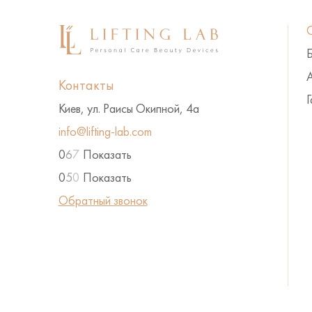
А
Контакты
Г
Киев, ул. Раисы Окипной, 4а
info@lifting-lab.com
0
6
7
Показать
0
5
0
Показать
Обратный звонок