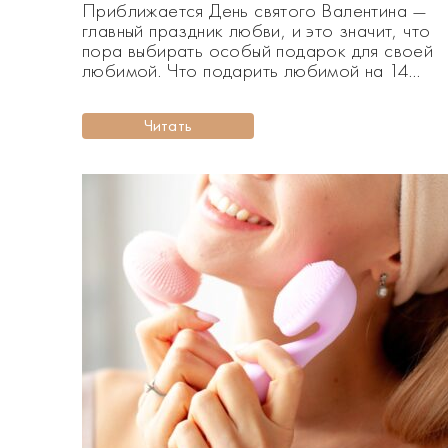
Приближается День святого Валентина —
главный праздник любви, и это значит, что
пора выбирать особый подарок для своей
любимой. Что подарить любимой на 14
февраля, чтобы удивить, утешить и показат
свои чувства? Мы собрали самые лучшие
Читать
идеи подарков ко Дню влюбленных в этой
статье. В канун самого романтического
праздника года каждый мужчина
задумывается, какой подарок […]