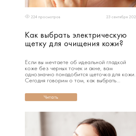
23 сентября 20
224 просмотров
Как выбрать электрическую
щетку для очищения кожи?
Если вы мечтаете об идеальной гладкой
коже без черных точек и акне, вам
однозначно понадобится щеточка для кожи.
Сегодня говорим о том, как выбрать
электрическую щетку для очищения кожи.
Очищение кожи – важнейший этап в
Читать
ежедневной рутине для каждой девушки. С
очищения кожи начинается ее здоровье,
сияние, молодость и красота. Добиться
идеального рельефа и тона, […]