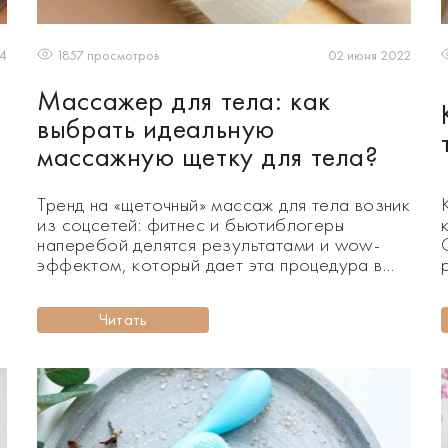
24
02 июня 2022
1857 просмотров
Массажер для тела: как
выбрать идеальную
массажную щетку для тела?
Тренд на «щеточный» массаж для тела возник
из соцсетей: фитнес и бьютиблогеры
наперебой делятся результатами и wow-
эффектом, который дает эта процедура в
домашних условиях. Исчезает целлюлит,
кожа становится гладкой, мягкой и нежной,
Читать
улучшается тонус, ну и, соответственно,
внешний вид. Что особенно актуально в
летний период: когда хочется, чтобы и загар
лег идеально, и ножки выглядели
привлекатель