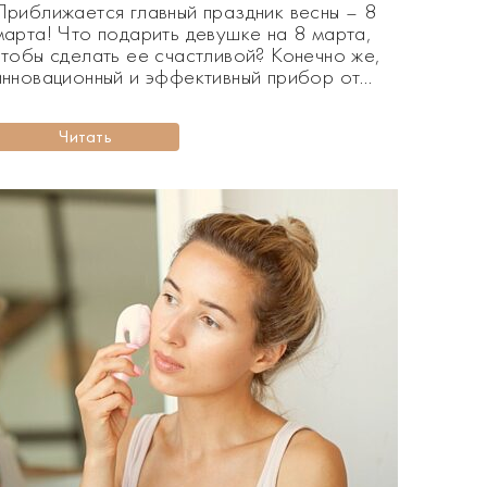
Приближается главный праздник весны – 8
марта! Что подарить девушке на 8 марта,
чтобы сделать ее счастливой? Конечно же,
инновационный и эффективный прибор от
ting Lab. Сегодня на повестке дня –
одарки для женщин на 8 марта. Мы знаем,
Читать
как, порой, бывает тяжело угодить каждой
из нас! Поэтому и решили составить список
идеальных подарков, о которых мечтает
каждая девушка. В подборке собраны