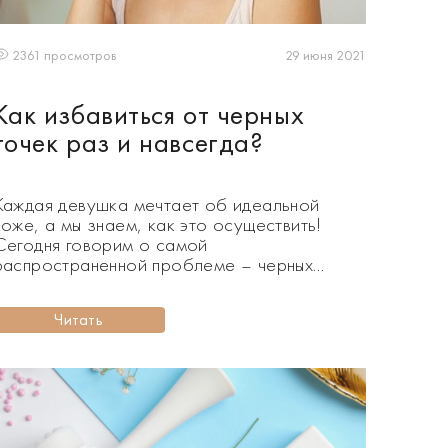
29 июня 2021
2361 просмотров
Как избавиться от черных
точек раз и навсегда?
Каждая девушка мечтает об идеальной
коже, а мы знаем, как это осуществить!
Сегодня говорим о самой
распространенной проблеме – черных
точках и о том как быстро избавиться от них
в домашних условиях. А также обсудим
Читать
какое средство против черных точек лучше)
Если верить American Academy of
Dermatology, черные точки – самая
распространенная дерматологическая
проблема, которая […]