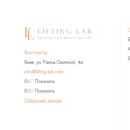
А
Контакты
Г
Киев, ул. Раисы Окипной, 4а
info@lifting-lab.com
0
6
7
Показать
0
5
0
Показать
Обратный звонок