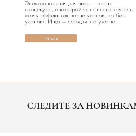
Электропорация для лица — это та
процедура, о которой чаще всего говорят:
«хочу эффект как после уколов, но без
уколов». И да — сегодня это уже не
салонная роскошь, а реальный инструмент
ухода, который можно внедрить в
Читать
домашнюю бьюти-рутину и получить
заметный результат. Если раньше глубокое
увлажнение, работа с морщинами или
осветление пигментации ассоциировались
исключительно […]
СЛЕДИТЕ ЗА НОВИНК