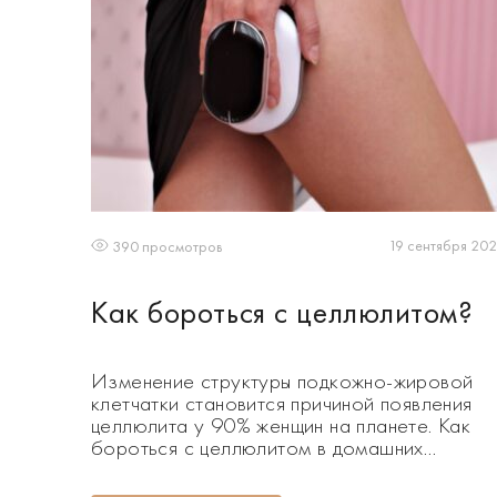
19 сентября 20
390 просмотров
Как бороться с целлюлитом?
Изменение структуры подкожно-жировой
клетчатки становится причиной появления
целлюлита у 90% женщин на планете. Как
бороться с целлюлитом в домашних
условиях? Читайте в новом материале!
Вопреки распространенному мнению,