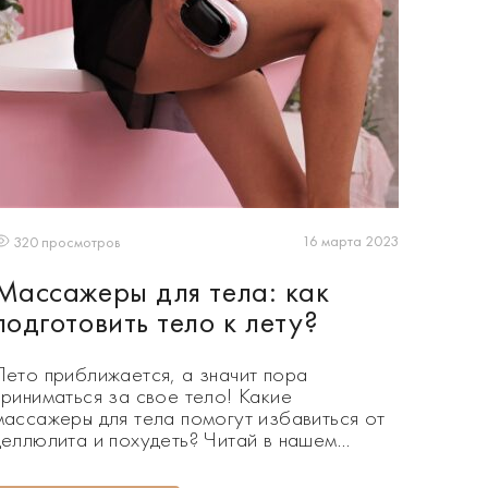
16 марта 2023
320 просмотров
Массажеры для тела: как
подготовить тело к лету?
Лето приближается, а значит пора
приниматься за свое тело! Какие
массажеры для тела помогут избавиться от
целлюлита и похудеть? Читай в нашем
материале! По мере приближения сезона
купальников, мы все чаще задумываемся о