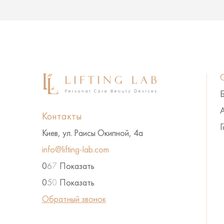
А
Контакты
Г
Киев, ул. Раисы Окипной, 4а
info@lifting-lab.com
0
6
7
Показать
0
5
0
Показать
Обратный звонок