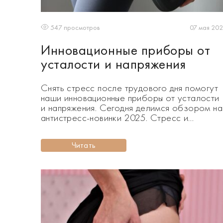
07 мая 20
547 просмотров
Инновационные приборы от
усталости и напряжения
Снять стресс после трудового дня помогут
наши инновационные приборы от усталости
и напряжения. Сегодня делимся обзором на
антистресс-новинки 2025. Стресс и
напряжение крайне негативно сказываются
на нашем здоровье и самочувствие.
Читать
Появляется хроническая усталость, боль и
зажимы в мышцах, что провоцирует
бессонницу и головную боль. Снять
последствия стресса помогут инновационны
приборы от усталости