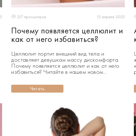
25
15 апреля 2025
217 просмотров
Почему появляется целлюлит и
как от него избавиться?
Целлюлит портит внешний вид тела и
доставляет девушкам массу дискомфорта.
Почему появляется целлюлит и как от него
избавиться? Читайте в нашем новом
материале. Апельсиновая корка становится
настоящей проблемой в преддверии лета.
Читать
Хочется, чтобы тело было гладким и
упругим, но эти предательские неровности
на коже порождают массу комплексов и
е
неуверенность в себе. По статистике от
целлюлита […