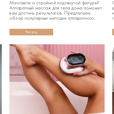
Мечтаете о стройной подтянутой фигуре?
Аппаратный массаж для тела дома поможет
вам достичь результатов. Предлагаем
обзор популярных методик аппаратного
массажа в домашних условиях. Аппаратный
массаж в домашних условиях позволит вам
Читать
устранить целлюлит, подтянуть и разгладить
м
кожу, а также снять напряжение в мышцах.
Благодаря своей мультифункциональности,
современные аппаратные массажеры
оснащены по