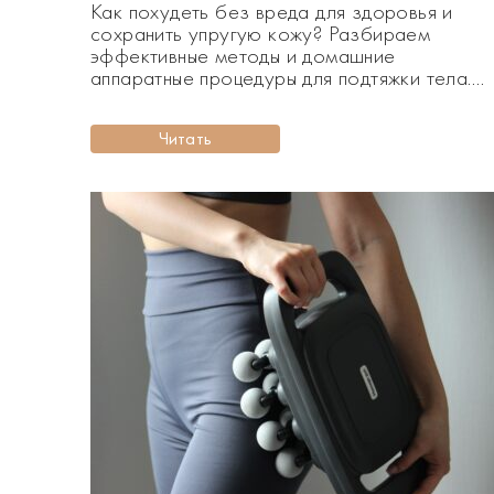
Как похудеть без вреда для здоровья и
сохранить упругую кожу? Разбираем
эффективные методы и домашние
аппаратные процедуры для подтяжки тела.
Похудеть — задача, с которой
сталкивается почти каждая девушка. Но
Читать
сохранить при этом упругую и подтянутую
кожу — уже сложнее. Часто вместе с весо
уходит и тонус: появляется дряблость,
«плывут» контуры, и тело выглядит менее […]