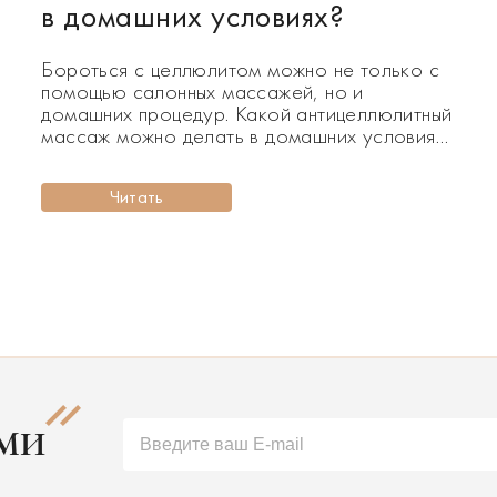
в домашних условиях?
Бороться с целлюлитом можно не только с
помощью салонных массажей, но и
домашних процедур. Какой антицеллюлитный
массаж можно делать в домашних условиях?
Целлюлит – это неравномерное
распределение подкожно-жировое
Читать
клетчатки. Причин этому может быть масса:
неправильное питание, сидячий образ
жизни, гормональный сбой, нарушение
е
кровообращение, застой лимфатической
жидкости и так далее. Целлюлит – су
АМИ