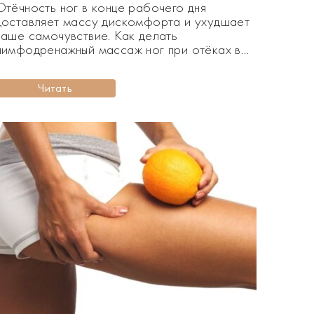
Отёчность ног в конце рабочего дня
доставляет массу дискомфорта и ухудшает
наше самочувствие. Как делать
лимфодренажный массаж ног при отёках в
домашних условиях? Отеки ног — довольно
распространённое явление в современной
Читать
жизни. Скопление лимфатической жидкости
в тканях, нарушение работы почек и
малоподвижный образ жизни — именно эти
факторы провоцируют появление отёчности
ног. Если в конце [&hel