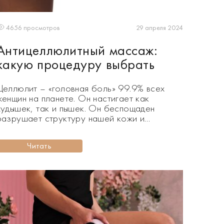
29 апреля 2024
4656 просмотров
Антицеллюлитный массаж:
какую процедуру выбрать
Целлюлит – «головная боль» 99.9% всех
женщин на планете. Он настигает как
худышек, так и пышек. Он беспощаден
разрушает структуру нашей кожи и
заставляет нас опустошать свои кошельки
на дорогостоящие антицеллюлитные
Читать
процедуры. Сегодня говорим о целлюлите и
о том, как антицеллюлитный массаж может в
этом помочь. Так что же такое целлюлит?
Дефект, заболевание или особенность […]