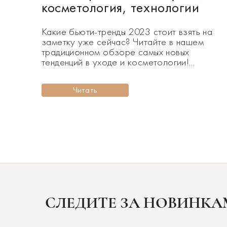
косметология, технологии
Какие бьюти-тренды 2023 стоит взять на
заметку уже сейчас? Читайте в нашем
традиционном обзоре самых новых
тенденций в уходе и косметологии!
Домашние массажеры для лица и тела,
цикличный уход за кожей, LED-терапия,
Читать
микротоки для волос и антистресс-девайсы
– вот такие необычные бьюти-тренды 2023
ждут нас в этом году. Сфокусируйтесь на
мультифункциональной косметике, добавьт
в повседневный [&hellip
СЛЕДИТЕ ЗА НОВИНК