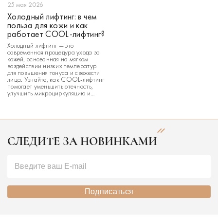
25 мая 2026
Холодный лифтинг: в чем
польза для кожи и как
работает COOL-лифтинг?
Холодный лифтинг — это
современная процедура ухода за
кожей, основанная на мягком
воздействии низких температур
для повышения тонуса и свежести
лица. Узнайте, как COOL-лифтинг
помогает уменьшить отечность,
улучшить микроциркуляцию и
вернуть коже здоровый,
отдохнувший вид. В стремлении
сохранить свежесть и тонус кожи
многие ищут уход, который дает
заметный эффект без агрессивного
воздействия и длит
СЛЕДИТЕ ЗА НОВИНКАМИ
Подписаться