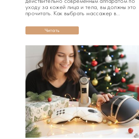
действительно современным аппаратом по
уходу за кожей лица и тела, вы должны это
прочитать. Как выбрать массажер в
подарок? Сегодня делимся советами и дае
гид по лучшим идеям. Выбрать подарок,
Читать
который действительно будет радовать
любимую женщину — задача не из простых.
Хочется, чтобы он был не просто красивым,
а полезным, […]