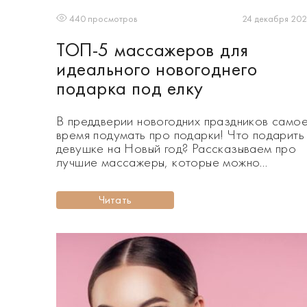
24 декабря 20
440 просмотров
ТОП-5 массажеров для
идеального новогоднего
подарка под елку
В преддверии новогодних праздников само
время подумать про подарки! Что подарить
девушке на Новый год? Рассказываем про
лучшие массажеры, которые можно
подарить на Новый год 2026. Приближаетс
Новый год, а это значит, что пришло время
Читать
выбирать подарки под елку. Что подарить
девушке на Новый год, чтобы порадовать е
действительно полезным и нужным
подарком? Кроме косметики […]