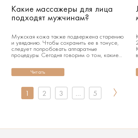
Какие массажеры для лица
подходят мужчинам?
Мужская кожа также подвержена старению
и увяданию. Чтобы сохранить ее в тонусе,
следует попробовать аппаратные
процедуры. Сегодня говорим о том, какие
массажеры для лица подходят мужчинам.
Вопреки расхожему мнению, что мужчинам
Читать
для ухода за собой нужно только одно
средство на все случаи жизни, но мужская
кожа также нуждается в уходе. В отличие от
женской, мужская […]
1
2
3
…
5