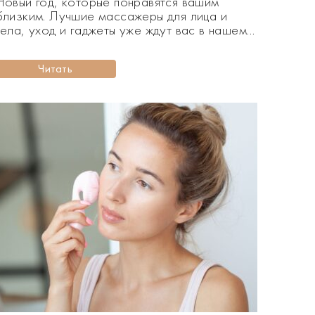
Новый год, которые понравятся вашим
близким. Лучшие массажеры для лица и
тела, уход и гаджеты уже ждут вас в нашем
новом материале! Приближается Новый
год, и мы активно ищем подарки под елку
Читать
для родных и близких. Что выбрать, чтобы
порадовать своих людей на праздник? Мы
собрали для вас подборку с […]