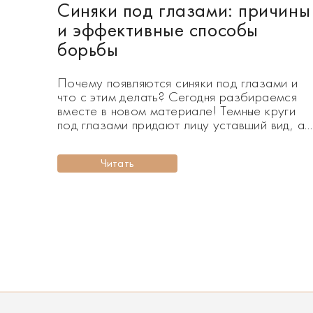
Синяки под глазами: причины
и эффективные способы
борьбы
Почему появляются синяки под глазами и
что с этим делать? Сегодня разбираемся
вместе в новом материале! Темные круги
под глазами придают лицу уставший вид, а
также добавляют возраста. Синяки под
глазами – это периорбитальная
Читать
гиперпигментация, которая возникает
вследствие многих факторов. Стресс,
нарушение режима сна, чрезмерное
увлечение абразивными процедурами
напрямую влияют на кожу под глазами.