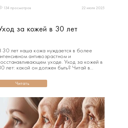
22 июля 2025
134 просмотров
Уход за кожей в 30 лет
В 30 лет наша кожа нуждается в более
интенсивном антивозрастном и
восстанавливающем уходе. Уход за кожей в
30 лет: какой он должен быть? Читай в
нашем новом материале! Именно в 30 лет
мы начинаем замечать, что наша кожа
Читать
меняется. Первые морщины, темные круги,
отеки, да и кожа уже не кажется такой
упругой и эластичной, как […]