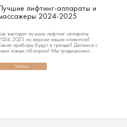
Лучшие лифтинг-аппараты и
массажеры 2024-2025
Как выглядят лучшие лифтинг-аппараты
2024-2025 по версии наших клиентов?
Какие приборы будут в тренде? Делимся с
вами новым обзором! Мы традиционно
составляем рейтинг самых востребованных
товаров. Лучшие лифтинг-аппараты 2024-
Читать
2025 – это приборы, которые пользуются
наибольшим спросом среди клиентов Lifting
Lab. Как и в 2021, лидирующию позицию
удерживает японский прибор NANO SKIN,
а также RF-лифтин