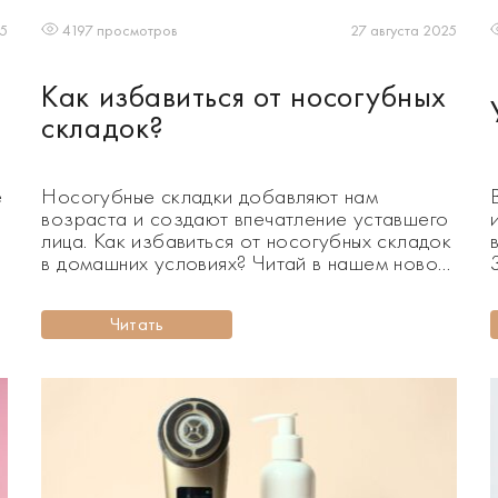
25
27 августа 2025
4197 просмотров
Как избавиться от носогубных
складок?
е
Носогубные складки добавляют нам
возраста и создают впечатление уставшего
лица. Как избавиться от носогубных складок
в домашних условиях? Читай в нашем новом
я
материале! С возрастом кожа теряет
упругость и эластичность. Всему виной
Читать
недостаток эластина и коллагена в клетках
е
кожи, которые служат соединительным
белком, поддерживающим клеточный
матрикс. Увядающая кожа легко поддается
гравитационному п