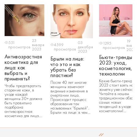
23
19
551
03
1295
января
4599
январ
просмотров
декабря
просмотров
2023
просмотров
2023
2023
Антивозрастная
Бьюти-тренды
Брыли на лице:
косметика для
2023: уход,
что это и как
лица: как
косметология,
убрать без
выбрать и
технологии
пластики?
применять?
Какие бьюти-тренды
После 40 лет многие
2023 стоит взять на
Чтобы предотвратить
женщины замечают
заметку уже сейчас?
старение кожи, в
видимые изменения в
Читайте в нашем
уходе каждой
очертании лица.
традиционном обзор
женщины 30+ должна
Происходит процесс
самых новых
быть правильно
образования так
тенденций в уходе и
подобрана
называемых “брылей”.
косметологии!
антивозрастная
Брыли на лице: в чем
Домашние массажер
косметика для лица.
причина появления и
для лица и тела,
На что обратить
как с ними бороться?
цикличный уход за
внимание при выборе
Содержание: Что такое
кожей, LED-терапия,
антивозрастной
брыли на лице? Брыли
микротоки для волос 
косметики? Читайте в
на лице: причины
антистресс-девайсы 