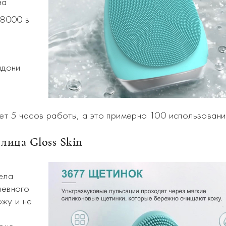
на
 8000 в
адони
т 5 часов работы, а это примерно 100 использовани
 лица Gloss Skin
ела
невного
жу и не