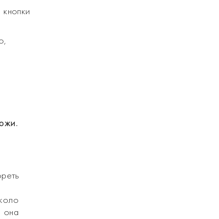
 кнопки
о,
ожи.
ореть
около
, она