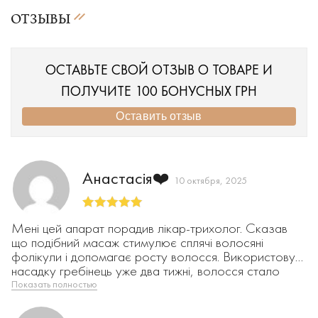
ОТЗЫВЫ
ОСТАВЬТЕ СВОЙ ОТЗЫВ О ТОВАРЕ И
ПОЛУЧИТЕ 100 БОНУСНЫХ ГРН
Оставить отзыв
Анастасія❤️
10 октября, 2025
Оценка
5
из
Мені цей апарат порадив лікар-трихолог. Сказав
5
що подібний масаж стимулює сплячі волосяні
фолікули і допомагає росту волосся. Використовую
насадку гребінець уже два тижні, волосся стало
блискучішим, менше випадає. Дуже приємне відчуття
Показать полностью
під час масажу. Планую продовжувати курс бо
ефект реально є. Дякую 😘