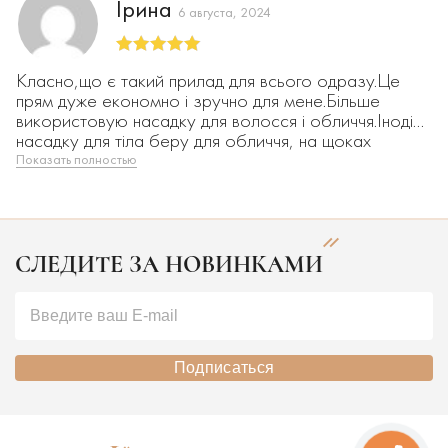
Ірина
6 августа, 2024
Оценка
5
из
Класно,що є такий прилад для всього одразу.Це
5
прям дуже економно і зручно для мене.Більше
використовую насадку для волосся і обличчя.Іноді
насадку для тіла беру для обличчя, на щоках
мікроструми з нею краще відчувається.
Показать полностью
СЛЕДИТЕ ЗА НОВИНКАМИ
Подписаться