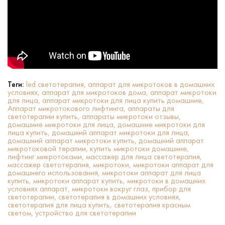
Теги:
led светотерапия,
аппарат для микротоков в домашних
условиях,
аппарат для микротоков дома,
аппарат микротоки
для лица,
аппарат микротоки для лица купить домашние,
Аппарат микротокового лифтинга,
аппараты для
светотерапии купить,
аппараты микротоки отзывы,
домашние микротоки для лица,
домашние микротоки для
лица купить,
домашний аппарат микротоки для лица,
домашний аппарат микротоки купить,
домашний аппарат
микротоковой терапии,
купить микротоки домашние,
лифтинг микротоками,
массажер для лица светотерапия,
массажер светотерапия,
микротоки,
микротоки аппарат для
домашнего использования,
микротоки аппарат для лица
купить,
микротоки аппарат купить,
микротоки в домашних
условиях аппарат,
микротоки вокруг глаз,
прибор для
светотерапии,
светотерапия в домашних условиях,
светотерапия для лица купить,
светотерапия красным
светом,
устройство для светотерапии