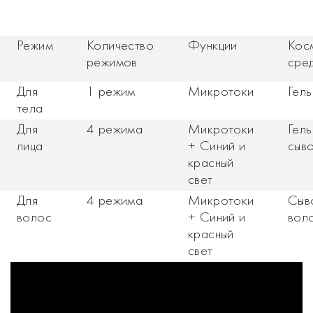
Режим
Количество
Функции
Кос
режимов
сре
Для
1 режим
Микротоки
Гель
тела
Для
4 режима
Микротоки
Гель
лица
+ Синий и
сыв
красный
свет
Для
4 режима
Микротоки
Сыв
волос
+ Синий и
вол
красный
свет