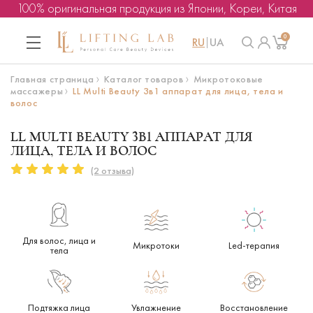
100% оригинальная продукция из Японии, Кореи, Китая
0
RU
UA
Главная страница
Каталог товаров
Микротоковые
массажеры
LL Multi Beauty 3в1 аппарат для лица, тела и
волос
LL MULTI BEAUTY 3В1 АППАРАТ ДЛЯ
ЛИЦА, ТЕЛА И ВОЛОС
(2 отзыва)
Для волос, лица и
Микротоки
Led-терапия
тела
Подтяжка лица
Увлажнение
Восстановление