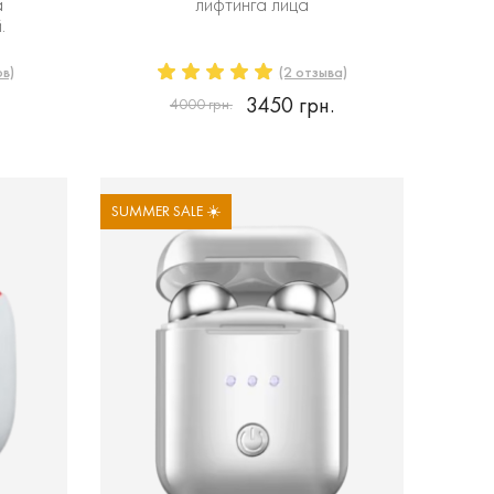
а
лифтинга лица
.
ов)
(2 отзыва)
3450 грн.
4000 грн.
SUMMER SALE ☀️