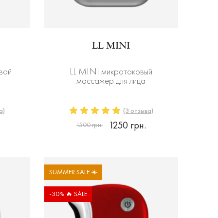
LL MINI
вой
LL MINI микротоковый
массажер для лица
а)
(3 отзыва)
1250 грн.
1500 грн.
SUMMER SALE ☀️
-30% 🔥 SALE