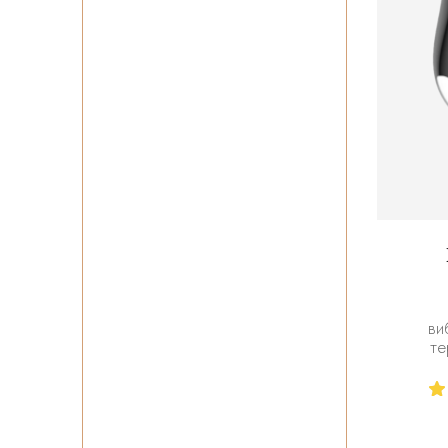
ви
те