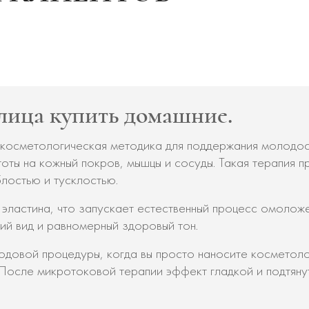
лица купить домашние.
косметологическая методика для поддержания молодост
тоты на кожный покров, мышцы и сосуды. Такая терапия 
блостью и тусклостью.
эластина, что запускает естественный процесс омоложен
й вид и равномерный здоровый тон.
довой процедуры, когда вы просто наносите косметоло
 После микротоковой терапии эффект гладкой и подтянут