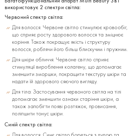
Багатофункціональний апарат Multi Beauty 3в1
використовує 2 спектри світла:
Червоний спектр світла:
Для волосся:
Червоне світло стимулює кровообіг,
що сприяє росту здорового волосся та зміцнює
коріння. Також покращує якість і структуру
волосся, роблячи його більш блискучим і пружним.
Для шкіри обличчя:
Червоне світло сприяє
стимуляції вироблення колагену, що допомагає
зменшити зморшки, покращити текстуру шкіри та
надати їй здорового сяючого вигляду.
Для тіла:
Застосування червоного світла на тілі
допомагає зменшити ознаки старіння шкіри, а
також запобігти появі розтяжок, провисання,
поліпшити тонус шкіри.
Синій спектр світла:
Для волосся:
Синє світло бореться з лупою та