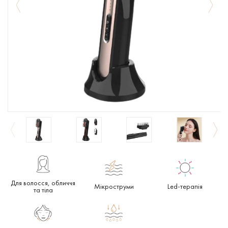
Для волосся, обличчя
Мікроструми
Led-терапія
та тіла