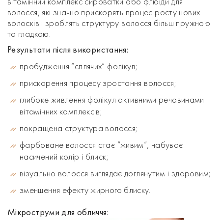
вітамінний комплекс сироватки або флюїди для
волосся, які значно прискорять процес росту нових
волосків і зроблять структуру волосся більш пружною
та гладкою.
Результати після використання:
пробудження “сплячих” фолікул;
прискорення процесу зростання волосся;
глибоке живлення фолікул активними речовинами
вітамінних комплексів;
покращена структура волосся;
фарбоване волосся стає “живим”, набуває
насичений колір і блиск;
візуально волосся виглядає доглянутим і здоровим;
зменшення ефекту жирного блиску.
Мікроструми для обличчя: