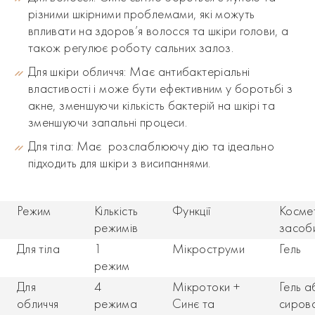
різними шкірними проблемами, які можуть
впливати на здоров’я волосся та шкіри голови, а
також регулює роботу сальних залоз.
Для шкіри обличчя:
Має антибактеріальні
властивості і може бути ефективним у боротьбі з
акне, зменшуючи кількість бактерій на шкірі та
зменшуючи запальні процеси.
Для тіла:
Має розслаблюючу дію та ідеально
підходить для шкіри з висипаннями.
Режим
Кількість
Функції
Космет
режимів
засоб
Для тіла
1
Мікроструми
Гель
режим
Для
4
Мікротоки +
Гель а
обличчя
режима
Синє та
сиров