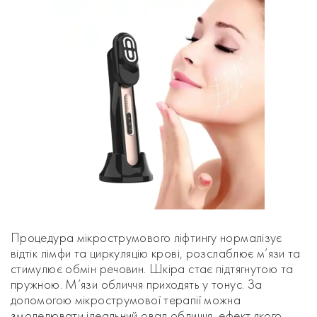
Процедура мікрострумового ліфтингу нормалізує
відтік лімфи та циркуляцію крові, розслаблює м’язи та
стимулює обмін речовин. Шкіра стає підтягнутою та
пружною. М’язи обличчя приходять у тонус. За
допомогою мікрострумової терапії можна
змоделювати ідеальний овал обличчя, ефект якого