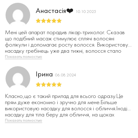
Анастасія❤️
10.10.2025
Оцінено в
5
Мені цей апарат порадив лікар-трихолог. Сказав
з 5
що подібний масаж стимулює сплячі волосяні
фолікули і допомагає росту волосся. Використовую
насадку гребінець уже два тижні, волосся стало
блискучішим, менше випадає. Дуже приємне відчуття
Показать полностью
під час масажу. Планую продовжувати курс бо
ефект реально є. Дякую 😘
Ірина
06.08.2024
Оцінено в
5
Класно,що є такий прилад для всього одразу.Це
з 5
прям дуже економно і зручно для мене.Більше
використовую насадку для волосся і обличчя.Іноді
насадку для тіла беру для обличчя, на щоках
мікроструми з нею краще відчувається.
Показать полностью