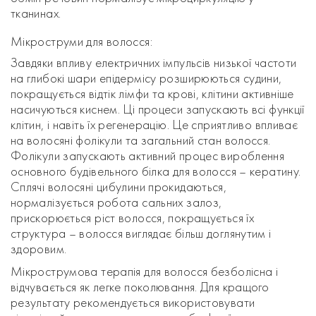
тканинах.
Мікроструми для волосся:
Завдяки впливу електричних імпульсів низької частоти
на глибокі шари епідермісу розширюються судини,
покращується відтік лімфи та крові, клітини активніше
насичуються киснем. Ці процеси запускають всі функції
клітин, і навіть їх регенерацію. Це сприятливо впливає
на волосяні фолікули та загальний стан волосся.
Фолікули запускають активний процес вироблення
основного будівельного білка для волосся – кератину.
Сплячі волосяні цибулини прокидаються,
нормалізується робота сальних залоз,
прискорюється ріст волосся, покращується їх
структура – волосся виглядає більш доглянутим і
здоровим.
Мікрострумова терапія для волосся безболісна і
відчувається як легке поколювання. Для кращого
результату рекомендується використовувати