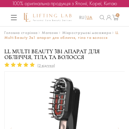
100% оригінальна продукція з Японії, Кореї, Китаю
0
RU
UA
Головна сторінка
Магазин
Мікрострумові масажери
LL
Multi Beauty 3в1 апарат для обличчя, тіла та волосся
LL MULTI BEAUTY 3В1 АПАРАТ ДЛЯ
ОБЛИЧЧЯ, ТІЛА ТА ВОЛОССЯ
(2 відгука)