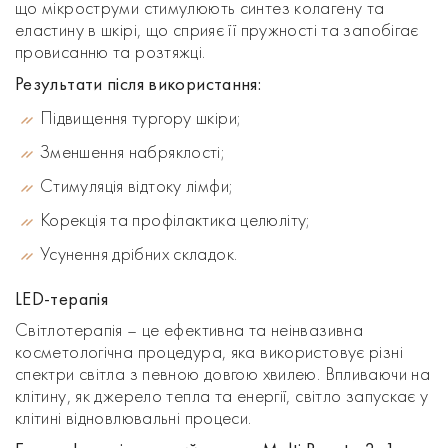
що мікроструми стимулюють синтез колагену та
еластину в шкірі, що сприяє її пружності та запобігає
провисанню та розтяжці.
Результати після використання:
Підвищення тургору шкіри;
Зменшення набряклості;
Стимуляція відтоку лімфи;
Корекція та профілактика целюліту;
Усунення дрібних складок.
LED-терапія
Світлотерапія – це ефективна та неінвазивна
косметологічна процедура, яка використовує різні
спектри світла з певною довгою хвилею. Впливаючи на
клітину, як джерело тепла та енергії, світло запускає у
клітині відновлювальні процеси.