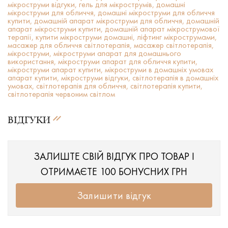
мікроструми відгуки,
гель для мікрострумів,
домашні
мікроструми для обличчя,
домашні мікроструми для обличчя
купити,
домашній апарат мікроструми для обличчя,
домашній
апарат мікроструми купити,
домашній апарат мікрострумової
терапії,
купити мікроструми домашні,
ліфтинг мікрострумами,
масажер для обличчя світлотерапія,
масажер світлотерапія,
мікроструми,
мікроструми апарат для домашнього
використання,
мікроструми апарат для обличчя купити,
мікроструми апарат купити,
мікроструми в домашніх умовах
апарат купити,
мікроструми відгуки,
світлотерапія в домашніх
умовах,
світлотерапія для обличчя,
світлотерапія купити,
світлотерапія червоним світлом
ВІДГУКИ
ЗАЛИШТЕ СВІЙ ВІДГУК ПРО ТОВАР І
ОТРИМАЄТЕ 100 БОНУСНИХ ГРН
Залишити відгук