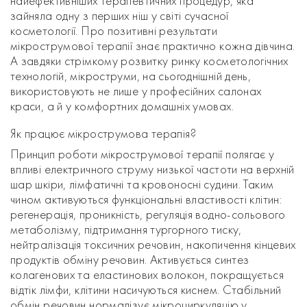
найефективніших терапевтичних процедур, яка
зайняла одну з перших ніш у світі сучасної
косметології. Про позитивні результати
мікрострумової терапії знає практично кожна дівчина.
А завдяки стрімкому розвитку ринку косметологічних
технологій, мікроструми, на сьогоднішній день,
використовують не лише у професійних салонах
краси, а й у комфортних домашніх умовах.
Як працює мікрострумова терапія?
Принцип роботи мікрострумової терапії полягає у
впливі електричного струму низької частоти на верхній
шар шкіри, лімфатичні та кровоносні судини. Таким
чином активуються функціональні властивості клітин:
регенерація, проникність, регуляція водно-сольового
метаболізму, підтримання тургорного тиску,
нейтралізація токсичних речовин, накопичення кінцевих
продуктів обміну речовин. Активується синтез
колагенових та еластинових волокон, покращується
відтік лімфи, клітини насичуються киснем. Стабільний
обмін речовин нормалізує мікроциркуляцію у