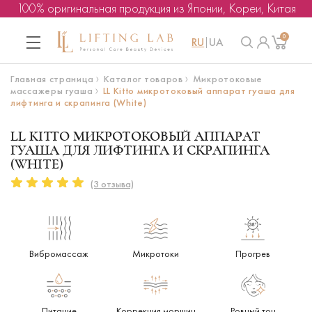
100% оригинальная продукция из Японии, Кореи, Китая
0
RU
UA
Главная страница
Каталог товаров
Микротоковые
массажеры гуаша
LL Kitto микротоковый аппарат гуаша для
лифтинга и скрапинга (White)
LL KITTO МИКРОТОКОВЫЙ АППАРАТ
ГУАША ДЛЯ ЛИФТИНГА И СКРАПИНГА
(WHITE)
(3 отзыва)
Вибромассаж
Микротоки
Прогрев
Питание
Коррекция морщин
Ровный тон