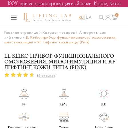
100% оригинальная продукция из Японии, Кореи, Китая
0
RU
UA
Главная страница
Каталог товаров
Аппараты для
лифтинга
LL Keiko прибор функционального омоложения,
миостимуляция и RF лифтинг кожи лица (Pink)
LL KEIKO ПРИБОР ФУНКЦИОНАЛЬНОГО
ОМОЛОЖЕНИЯ, МИОСТИМУЛЯЦИЯ И RF
ЛИФТИНГ КОЖИ ЛИЦА (PINK)
(6 отзывов)
RF
EMS
LED
Коррекция морщин
Тонус
Ровный тон