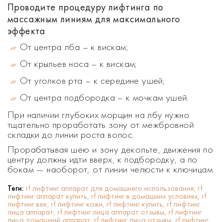
Проводите процедуру лифтинга по
массажным линиям для максимального
эффекта
От центра лба – к вискам;
От крыльев носа – к вискам;
От уголков рта – к середине ушей;
От центра подбородка – к мочкам ушей
.
При наличии глубоких морщин на лбу нужно
тщательно проработать зону от межбровной
складки до линии роста волос.
Прорабатывая шею и зону декольте, движения по
центру должны идти вверх, к подбородку, а по
бокам — наоборот, от линии челюсти к ключицам.
Теги:
rf лифтинг аппарат для домашнего использования,
rf
лифтинг аппарат купить,
rf лифтинг в домашних условиях,
rf
лифтинг век,
rf лифтинг кожи,
rf лифтинг купить,
rf лифтинг
лица аппарат,
rf лифтинг лица аппарат отзывы,
rf лифтинг
лица домашний аппарат,
rf лифтинг лица отзывы,
rf лифтинг