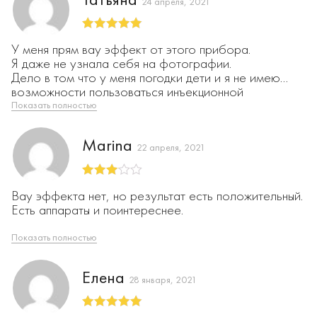
24 апреля, 2021
Оценка
5
из
У меня прям вау эффект от этого прибора.
5
Я даже не узнала себя на фотографии.
Дело в том что у меня погодки дети и я не имею
возможности пользоваться инъекционной
косметологией к которой привыкла.
Показать полностью
Поэтому я попробовала лифтинг.
Мне настолько понравился эффект, что я
Marina
«пожертвовала» свои фотки для отзыва.
22 апреля, 2021
Рекомендую девушкам 35+
Оценка
Вау эффекта нет, но результат есть положительный.
3
из 5
Есть аппараты и поинтереснее.
Показать полностью
Елена
28 января, 2021