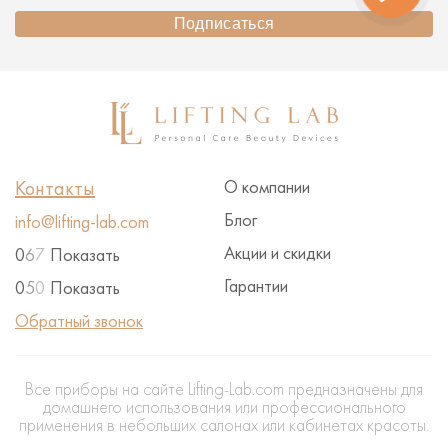
понравилось моё приобретение, я очень рада, что
мое лицо после каждого сеанса молодеет, что
Подписаться
делает меня счастливой.
Контакты
О компании
Блог
info@lifting-lab.com
Акции и скидки
0
6
7
Показать
Гарантии
0
5
0
Показать
Обратный звонок
Все приборы на сайте Lifting-Lab.com предназначены для
домашнего использования или профессионального
применения в небольших салонах или кабинетах красоты.