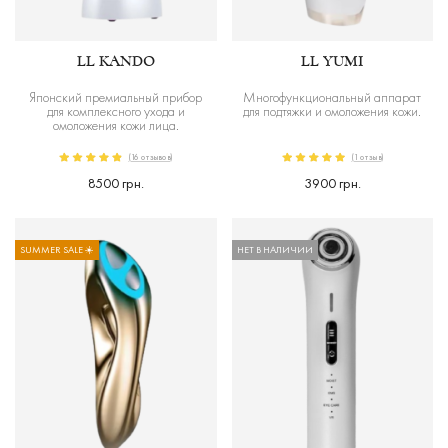
LL KANDO
LL YUMI
Японский премиальный прибор
Многофункциональный аппарат
для комплексного ухода и
для подтяжки и омоложения кожи.
омоложения кожи лица.
(16 отзывов)
(1 отзыв)
8500 грн.
3900 грн.
SUMMER SALE ☀️
НЕТ В НАЛИЧИИ