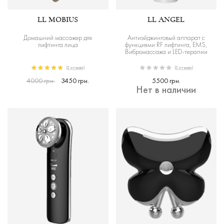
LL MOBIUS
LL ANGEL
Домашний массажер для
Антиэйджинговый аппарат с
лифтинга лица
функциями RF лифтинга, EMS,
Вибромассажа и LED-терапии
(2 отзыва)
(3 отзыва)
4000 грн.
3450 грн.
5500 грн.
Нет в наличии