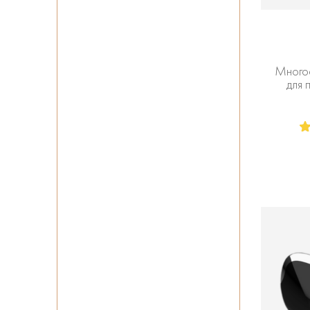
Много
для 