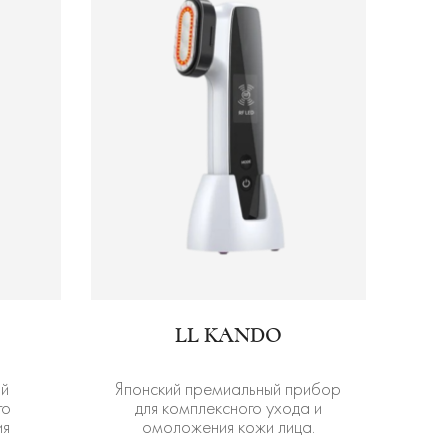
LL KANDO
ый
Японский премиальный прибор
го
для комплексного ухода и
ия
омоложения кожи лица.