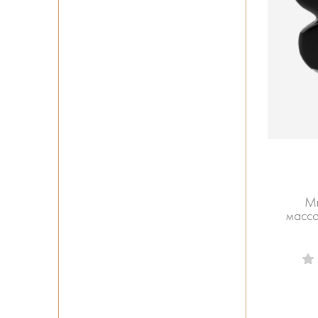
Ми
масса