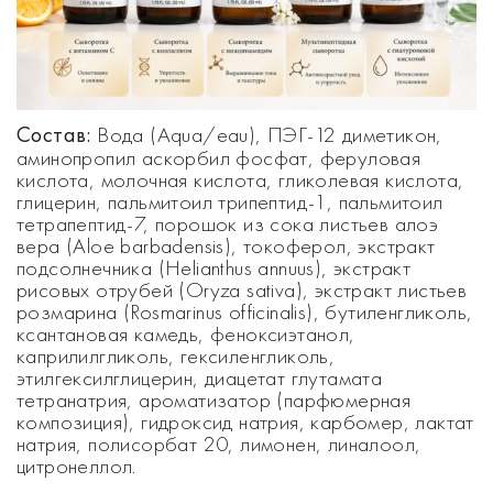
Состав:
Вода (Aqua/eau), ПЭГ-12 диметикон,
аминопропил аскорбил фосфат, феруловая
кислота, молочная кислота, гликолевая кислота,
глицерин, пальмитоил трипептид-1, пальмитоил
тетрапептид-7, порошок из сока листьев алоэ
вера (Aloe barbadensis), токоферол, экстракт
подсолнечника (Helianthus annuus), экстракт
рисовых отрубей (Oryza sativa), экстракт листьев
розмарина (Rosmarinus officinalis), бутиленгликоль,
ксантановая камедь, феноксиэтанол,
каприлилгликоль, гексиленгликоль,
этилгексилглицерин, диацетат глутамата
тетранатрия, ароматизатор (парфюмерная
композиция), гидроксид натрия, карбомер, лактат
натрия, полисорбат 20, лимонен, линалоол,
цитронеллол.