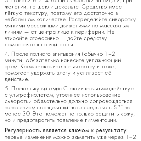
3. Нанесите 2–4 капли сыворотки на лицо и, при
желании, на шею и декольте. Средство имеет
лёгкую текстуру, поэтому его достаточно в
небольшом количестве. Распределяйте сыворотку
мягкими массажными движениями по массажным
линиям — от центра лица к периферии. Не
втирайте агрессивно — дайте средству
самостоятельно впитаться.
4. После полного впитывания (обычно 1–2
минуты) обязательно нанесите увлажняющий
крем. Крем «закрывает» сыворотку в коже,
помогает удержать влагу и усиливает её
действие.
5. Поскольку витамин C активно взаимодействует
с ультрафиолетом, утреннее использование
сыворотки обязательно должно сопровождаться
нанесением солнцезащитного средства с SPF не
менее 30. Это поможет не только защитить кожу,
но и предотвратить появление пигментации.
Регулярность является ключом к результату:
первые изменения можно заметить уже через 1–2