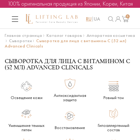
100% оригинальная продукция из Японии, Кореи, Китая
0
RU
UA
Главная страница
Каталог товаров
Аппаратная косметика
Сыворотки
Сыворотка для лица с витамином C (52 мл)
Advanced Clinicals
СЫВОРОТКА ДЛЯ ЛИЦА С ВИТАМИНОМ C
(52 МЛ) ADVANCED CLINICALS
Антиоксидантная
Освещение кожи
Ровный тон
защита
Уменьшение темных
Гипоаллергенный
Восстановление
пятен
состав