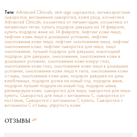
Теги:
Advanced Clinicals,
anti-age сыроватка,
антивозрастная
сыворотка,
витаминная сыворотка,
кожа уход,
косметика
Advanced Clinicals,
косметика от пигментации,
косметика от
пигментных пятен,
купить подарок девушке на 14 февраля,
купить подарок жене на 14 февраля,
лифтинг кожи лица,
лифтинг кожи лица в домашних условиях,
лифтинг
омоложение кожи лица,
лифтинг омоложение лица,
лифтинг
омоложения кожи,
лифтинг сыворотка для лица,
лицо
омоложение,
лучший подарок для девушки,
новогодний
подарок для девушки,
омоложение,
омоложение кожи в
домашних условиях,
омоложение кожи вокруг глаз,
омоложение кожи глаз,
омоложение кожи лица в домашних
условиях,
омоложение кожи лица и тела,
омоложение кожи
отзывы,
омоложение кожи шеи,
подарок девушке на день
влюбленных,
подарок дочке на новый год,
подарок жене,
подарок лучшей подруге на новый год,
подарок маме,
регенерация кожи,
сыворотка для лица,
сыворотка для лица
купить,
Сыворотка для лица с витамином C,
сыворотка от
постакне,
Сыворотка с витамином C купить,
Сыворотка с
витамином C отзывы,
упругость кожи
ОТЗЫВЫ