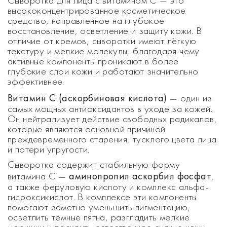
Сыворотка для лица с витамином C — это
высококонцентрированное косметическое
средство, направленное на глубокое
восстановление, осветление и защиту кожи. В
отличие от кремов, сыворотки имеют лёгкую
текстуру и мелкие молекулы, благодаря чему
активные компоненты проникают в более
глубокие слои кожи и работают значительно
эффективнее.
Витамин C (аскорбиновая кислота)
— один из
самых мощных антиоксидантов в уходе за кожей.
Он нейтрализует действие свободных радикалов,
которые являются основной причиной
преждевременного старения, тусклого цвета лица
и потери упругости.
Сыворотка содержит стабильную форму
аминопропил аскорбил фосфат
витамина C —
,
а также феруловую кислоту и комплекс альфа-
гидроксикислот. В комплексе эти компоненты
помогают заметно уменьшить пигментацию,
осветлить тёмные пятна, разгладить мелкие