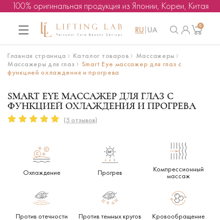
100% оригинальная продукция из Японии, Кореи, Китая
0
RU
UA
Главная страница
Каталог товаров
Массажеры
Массажеры для глаз
Smart Eye массажер для глаз с
функцией охлаждения и прогрева
SMART EYE МАССАЖЕР ДЛЯ ГЛАЗ С
ФУНКЦИЕЙ ОХЛАЖДЕНИЯ И ПРОГРЕВА
(5 отзывов)
Компрессионный
Охлаждение
Прогрев
массаж
Против отечности
Против темных кругов
Кровообращение