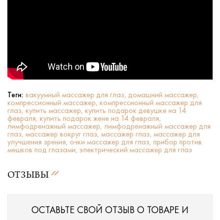
Теги:
вакуумный массажер для глаз,
домашний массажер,
компрессионный массажер,
компрессионный массажер для
глаз,
купить массажер,
купить подарок девушке на 14
февраля,
купить подарок жене на 14 февраля,
лимфодренажный массажер,
лимфодренажный массажер для
глаз,
массажер вокруг глаз,
массажер глаз,
массажер для
улучшения зрения,
очки массажер для глаз,
прибор против
мешков под глазами,
электрический массажер для глаз
ОТЗЫВЫ
ОСТАВЬТЕ СВОЙ ОТЗЫВ О ТОВАРЕ И