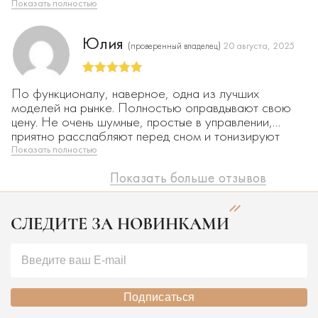
Показать полностью
Юлия
20 августа, 2025
(проверенный владелец)
Оценка
5
из
По функционалу, наверное, одна из лучших
5
моделей на рынке. Полностью оправдывают свою
цену. Не очень шумные, простые в управлении,
приятно расслабляют перед сном и тонизируют
после пробуждения.
Показать полностью
Идеальный вариант на подарок как близким, так и
Показать больше отзывов
себе 🙂
СЛЕДИТЕ ЗА НОВИНКАМИ
Подписаться