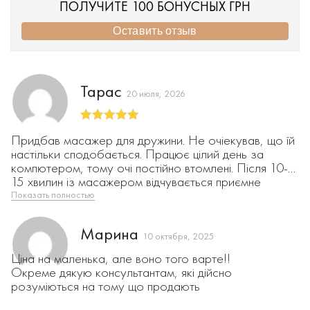
ПОЛУЧИТЕ 100 БОНУСНЫХ ГРН
Оставить отзыв
Тарас
20 июля, 2026
Оценка
5
из
Придбав масажер для дружини. Не очіекував, що їй
5
настільки сподобається. Працює цілий день за
компютером, тому очі постійно втомлені. Після 10-
15 хвилин із масажером відчувається приємне
розслаблення, а інколи клонить у сон знаю бо
Показать полностью
користуюсь ним також. 🙂 Дякую Вам дівчатка за
хорошу та зрозумілу консультацію, було дуже
Марина
приємно. Усім рекомендуємо!
10 октября, 2025
Ціна на маленька, але воно того варте!!
Окреме дякую консультантам, які дійсно
розуміються на тому що продають