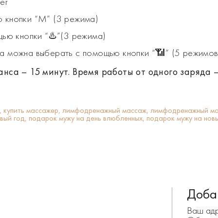
er
 кнопки “М” (3 режима)
щью кнопки “♨️”(3 режима)
а можна выберать с помощью кнопки “📶” (5 режимов
нса – 15 минут. Время работы от одного заряда –
,
купить массажер,
лимфодренажный массаж,
лимфодренажный ма
вый год,
подарок мужу на день влюбленных,
подарок мужу на нов
Доба
Ваш адр