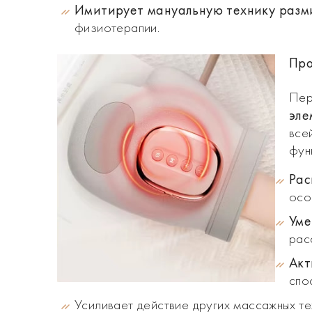
Имитирует мануальную технику разм
физиотерапии.
Про
Пер
эле
все
фун
Рас
осо
Уме
рас
Акт
спо
Усиливает действие других массажных те