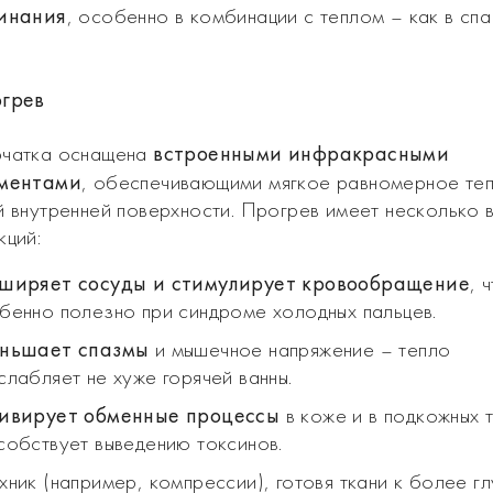
инания
, особенно в комбинации с теплом – как в спа
грев
встроенными инфракрасными
чатка оснащена
ментами
, обеспечивающими мягкое равномерное те
й внутренней поверхности. Прогрев имеет несколько 
кций:
ширяет сосуды и стимулирует кровообращение
, 
бенно полезно при синдроме холодных пальцев.
ньшает спазмы
и мышечное напряжение – тепло
слабляет не хуже горячей ванны.
ивирует обменные процессы
в коже и в подкожных т
собствует выведению токсинов.
хник (например, компрессии), готовя ткани к более г