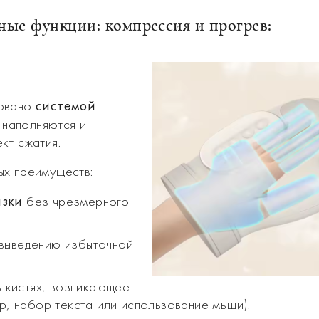
ные функции: компрессия и прогрев:
системой
довано
 наполняются и
кт сжатия.
ых преимуществ:
язки
без чрезмерного
 выведению избыточной
в кистях, возникающее
р, набор текста или использование мыши).