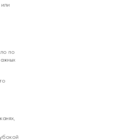
 или
пло по
важных
что
канях,
лубокой