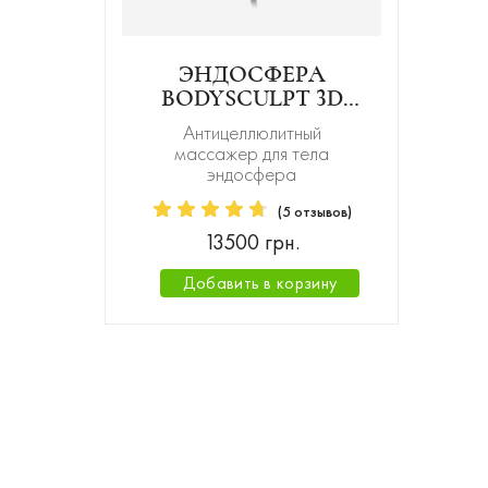
ЭНДОСФЕРА
BODYSCULPT 3D
АНТИЦЕЛЛЮЛИТНЫЙ
Антицеллюлитный
МАССАЖЕР ДЛЯ
массажер для тела
ТЕЛА
эндосфера
(5 отзывов)
13500 грн.
Добавить в корзину