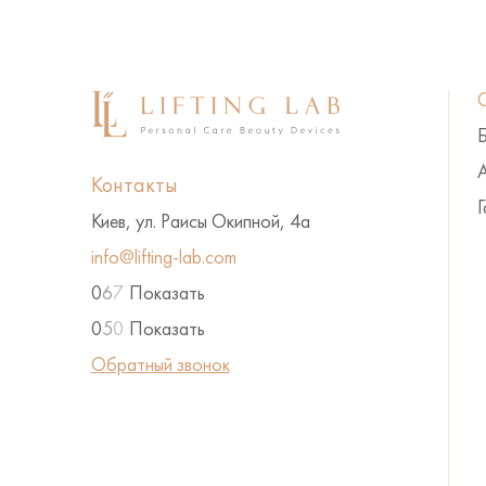
А
Контакты
Г
Киев, ул. Раисы Окипной, 4а
info@lifting-lab.com
0
6
7
Показать
0
5
0
Показать
Обратный звонок