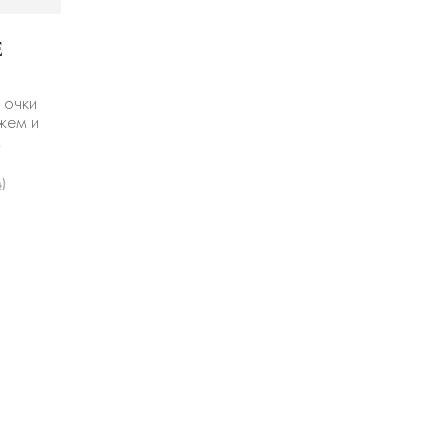
E
 очки
жем и
м
)