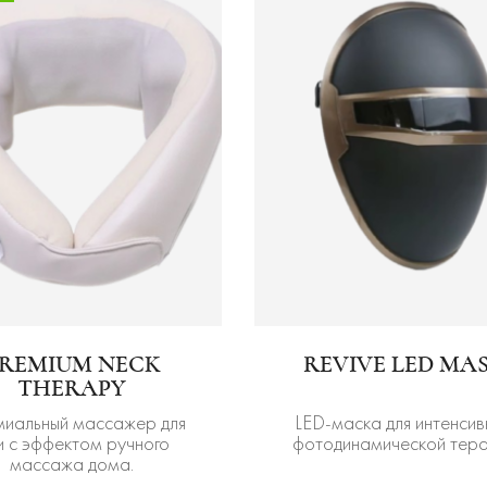
REMIUM NECK
REVIVE LED MA
THERAPY
иальный массажер для
LED-маска для интенсив
и с эффектом ручного
фотодинамической тер
массажа дома.