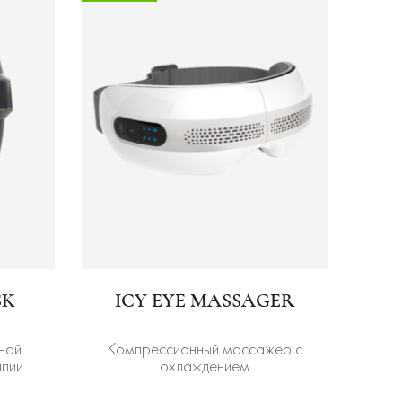
SK
ICY EYE MASSAGER
ной
Компрессионный массажер с
апии
охлаждением