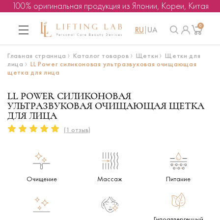
100% оригинальная продукция из Японии, Кореи, Китая
0
RU
UA
Главная страница
Каталог товаров
Щетки
Щетки для
лица
LL Power силиконовая ультразвуковая очищающая
щетка для лица
LL POWER СИЛИКОНОВАЯ
УЛЬТРАЗВУКОВАЯ ОЧИЩАЮЩАЯ ЩЕТКА
ДЛЯ ЛИЦА
(1 отзыв)
Очищение
Массаж
Питание
Гипоаллергенный