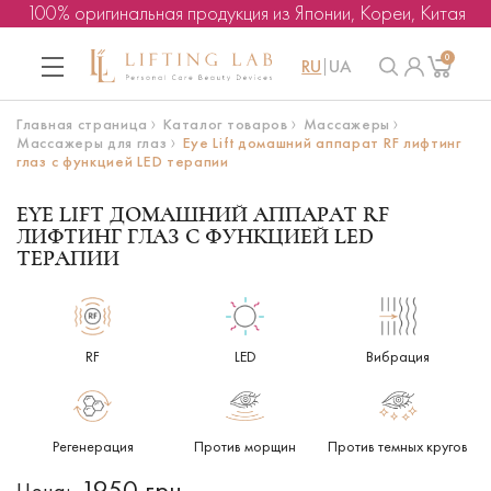
100% оригинальная продукция из Японии, Кореи, Китая
0
RU
UA
Главная страница
Каталог товаров
Массажеры
Массажеры для глаз
Eye Lift домашний аппарат RF лифтинг
глаз с функцией LED терапии
EYE LIFT ДОМАШНИЙ АППАРАТ RF
ЛИФТИНГ ГЛАЗ С ФУНКЦИЕЙ LED
ТЕРАПИИ
RF
LED
Вибрация
Регенерация
Против морщин
Против темных кругов
1950 грн.