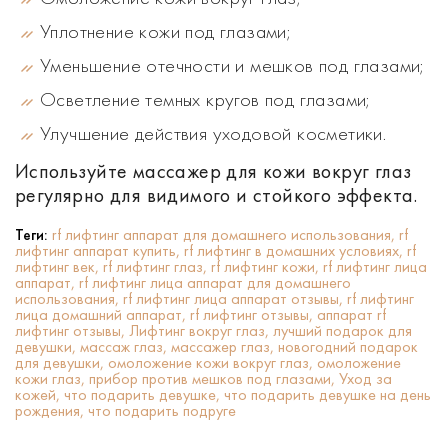
Уплотнение кожи под глазами;
Уменьшение отечности и мешков под глазами;
Осветление темных кругов под глазами;
Улучшение действия уходовой косметики.
Используйте массажер для кожи вокруг глаз
регулярно для видимого и стойкого эффекта.
Теги:
rf лифтинг аппарат для домашнего использования,
rf
лифтинг аппарат купить,
rf лифтинг в домашних условиях,
rf
лифтинг век,
rf лифтинг глаз,
rf лифтинг кожи,
rf лифтинг лица
аппарат,
rf лифтинг лица аппарат для домашнего
использования,
rf лифтинг лица аппарат отзывы,
rf лифтинг
лица домашний аппарат,
rf лифтинг отзывы,
аппарат rf
лифтинг отзывы,
Лифтинг вокруг глаз,
лучший подарок для
девушки,
массаж глаз,
массажер глаз,
новогодний подарок
для девушки,
омоложение кожи вокруг глаз,
омоложение
кожи глаз,
прибор против мешков под глазами,
Уход за
кожей,
что подарить девушке,
что подарить девушке на день
рождения,
что подарить подруге