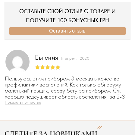
ОСТАВЬТЕ СВОЙ ОТЗЫВ О ТОВАРЕ И
ПОЛУЧИТЕ 100 БОНУСНЫХ ГРН
Оставить отзыв
Евгения
11 апреля, 2020
Оценка
5
из
Пользуюсь этим прибором 3 месяца в качестве
5
профилактики воспалений. Как только обнаружу
маленький прыщик, сразу бегу за прибором. Он
хорошо подсушивает область воспаления, за 2-3
дня все проходит без следов. Кстати, следы
Показать полностью
постакне тоже убирает, но не все. Это только мой
личный опыт использования. А все, как говорится,
индивидуально.
СЛЕДИТЕ ЗА НОВИНКАМИ