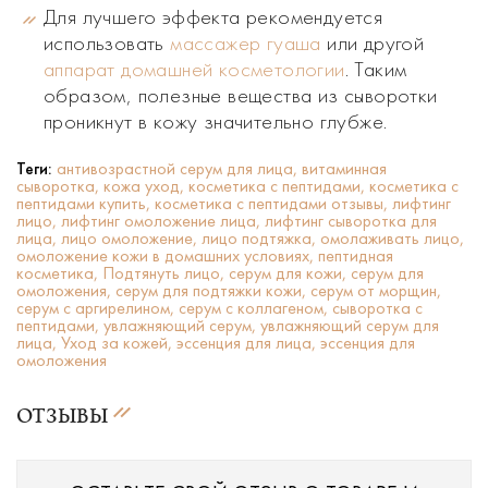
Для лучшего эффекта рекомендуется
использовать
массажер гуаша
или другой
аппарат домашней косметологии
. Таким
образом, полезные вещества из сыворотки
проникнут в кожу значительно глубже.
Теги:
антивозрастной серум для лица,
витаминная
сыворотка,
кожа уход,
косметика с пептидами,
косметика с
пептидами купить,
косметика с пептидами отзывы,
лифтинг
лицо,
лифтинг омоложение лица,
лифтинг сыворотка для
лица,
лицо омоложение,
лицо подтяжка,
омолаживать лицо,
омоложение кожи в домашних условиях,
пептидная
косметика,
Подтянуть лицо,
серум для кожи,
серум для
омоложения,
серум для подтяжки кожи,
серум от морщин,
серум с аргирелином,
серум с коллагеном,
сыворотка с
пептидами,
увлажняющий серум,
увлажняющий серум для
лица,
Уход за кожей,
эссенция для лица,
эссенция для
омоложения
ОТЗЫВЫ