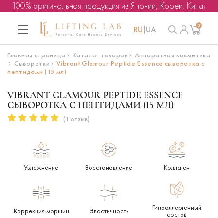
100% оригинальная продукция из Японии, Кореи, Китая
0
RU
UA
Главная страница
Каталог товаров
Аппаратная косметика
Сыворотки
Vibrant Glamour Peptide Essence сыворотка с
пептидами (15 мл)
VIBRANT GLAMOUR PEPTIDE ESSENCE
СЫВОРОТКА С ПЕПТИДАМИ (15 МЛ)
(1 отзыв)
Увлажнение
Восстановление
Коллаген
Гипоаллергенный
Коррекция морщин
Эластичность
состав