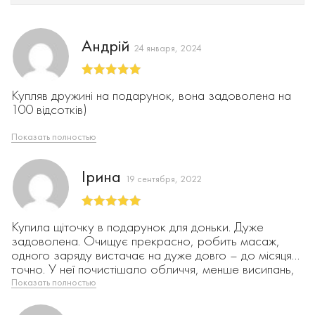
Андрій
24 января, 2024
Оценка
5
из
Купляв дружині на подарунок, вона задоволена на
5
100 відсотків)
Показать полностью
Ірина
19 сентября, 2022
Оценка
5
из
Купила щіточку в подарунок для доньки. Дуже
5
задоволена. Очищує прекрасно, робить масаж,
одного заряду вистачає на дуже довго – до місяця
точно. У неї почистішало обличчя, менше висипань,
чорних точок. Дякую за професійну консультацію та
Показать полностью
швидку доставку.