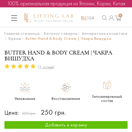
100% оригинальная продукция из Японии, Кореи, Китая
0
RU
UA
Главная страница
Каталог товаров
Аппаратная косметика
Кремы
Butter Hand & Body Cream | Чакра Вишудха
BUTTER HAND & BODY CREAM | ЧАКРА
ВИШУДХА
(1 отзыв)
Гипоаллергенный
Увлажнение
Восстановление
состав
250 грн.
Цена:
350 грн.
Добавить в корзину