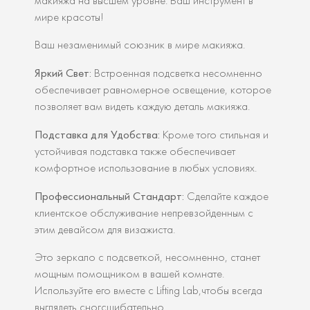
макияжа на высшем уровне. Ваш инструмент в
мире красоты!
Ваш незаменимый союзник в мире макияжа.
Яркий Свет:
Встроенная подсветка несомненно
обеспечивает равномерное освещение, которое
позволяет вам видеть каждую деталь макияжа.
Подставка для Удобства:
Кроме того стильная и
устойчивая подставка также обеспечивает
комфортное использование в любых условиях.
Профессиональный Стандарт:
Сделайте каждое
клиентское обслуживание непревзойденным с
этим девайсом для визажиста.
Это
зеркало с
подсветкой,
несомненно,
станет
мощным
помощником в
вашей
комнате.
Используйте
его
вместе с Lifting Lab
,
чтобы
всегда
выглядеть
сногсшибательно.