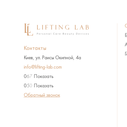
А
Контакты
Г
Киев, ул. Раисы Окипной, 4а
info@lifting-lab.com
0
6
7
Показать
0
5
0
Показать
Обратный звонок