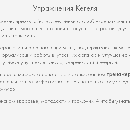
Упражнения Кегеля
менно чрезвычайно эффективный способ укрепить мышцы
ь они помогают восстановить тонус после родов, улуч
вствительность.
окращении и расслаблении мышц, поддерживающих матку,
нормализации работы внутренних органов и улучшению 
утимое улучшение тонуса, уверенности и энергии.
тренажер
упражнения можно сочетать с использованием
ажнения более эффективно. Так Вы не только почувству
ежимов.
енском здоровье, молодости и гармонии. А чтобы узна