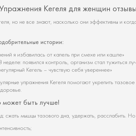
Упражнения Кегеля для женщин отзыв
ля, но не все знают, насколько они эффективны и когд
одобрительные истории:
ений я избавилась от капель при смехе или кашле»
 неделе: появился контроль, организм стал тужиться лу
егулярный Кегель – чувствую себя увереннее»
гулярные упражнения Кегеля помогают укрепить тазовое 
здоровье.
 может быть лучше!
: сжать мышцы тазового дна, удержать, расслабить. Но 
нтенсивность;