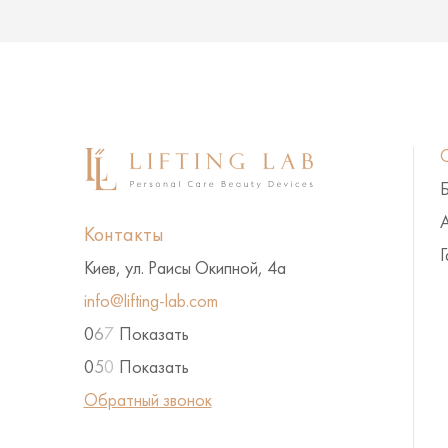
А
Контакты
Г
Киев, ул. Раисы Окипной, 4а
info@lifting-lab.com
0
6
7
Показать
0
5
0
Показать
Обратный звонок