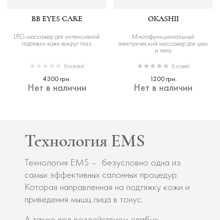
BB EYES CARE
OKASHII
LPG-массажер для интенсивной
Многофункциональный
подтяжки кожи вокруг глаз.
электрический массажер для шеи
и тела
(0 отзывов)
(2 отзыва)
4300 грн.
1200 грн.
Нет в наличии
Нет в наличии
Технология EMS
Технология EMS – безусловно одна из
самых эффективных салонных процедур.
Которая направленная на подтяжку кожи и
приведения мышц лица в тонус.
А также под воздействием слабых