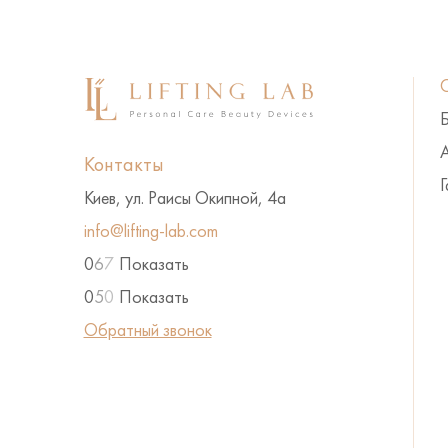
А
Контакты
Г
Киев, ул. Раисы Окипной, 4а
info@lifting-lab.com
0
6
7
Показать
0
5
0
Показать
Обратный звонок