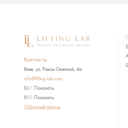
А
Контакты
Г
Киев, ул. Раисы Окипной, 4а
info@lifting-lab.com
0
6
7
Показать
0
5
0
Показать
Обратный звонок