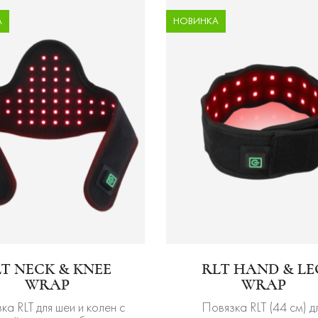
А
НОВИНКА
T NECK & KNEE
RLT HAND & LE
WRAP
WRAP
ка RLT для шеи и колен с
Повязка RLT (44 см) д