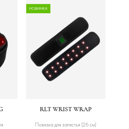
НОВИНКА
G
RLT WRIST WRAP
ля
Повязка для запястья (26 см)