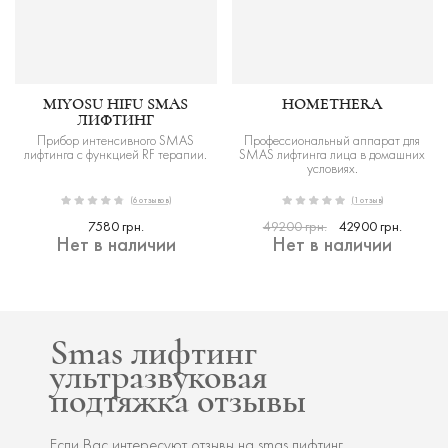
MIYOSU HIFU SMAS
HOMETHERA
ЛИФТИНГ
Прибор интенсивного SMAS
Профессиональный аппарат для
лифтинга с функцией RF терапии.
SMAS лифтинга лица в домашних
условиях.
(6 отзывов)
(1 отзыв)
7580 грн.
49200 грн.
42900 грн.
Нет в наличии
Нет в наличии
Smas лифтинг
ультразвуковая
подтяжка отзывы
Если Вас интересуют отзывы на smas лифтинг