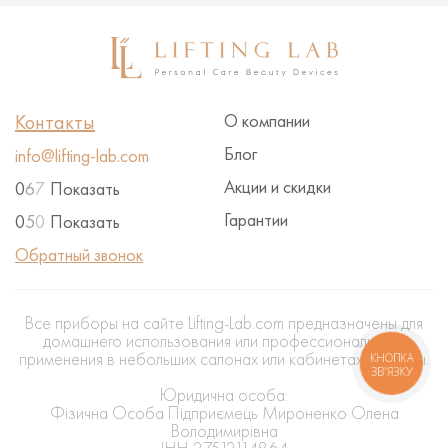
Контакты
О компании
Блог
info@lifting-lab.com
Акции и скидки
0
6
7
Показать
Гарантии
0
5
0
Показать
Обратный звонок
Все приборы на сайте Lifting-Lab.com предназначены для
домашнего использования или профессионального
применения в небольших салонах или кабинетах красоты.
КНОПКА
ЗВ'ЯЗКУ
Юридична особа:
Фізична Особа Підприємець Мироненко Олена
Володимирівна