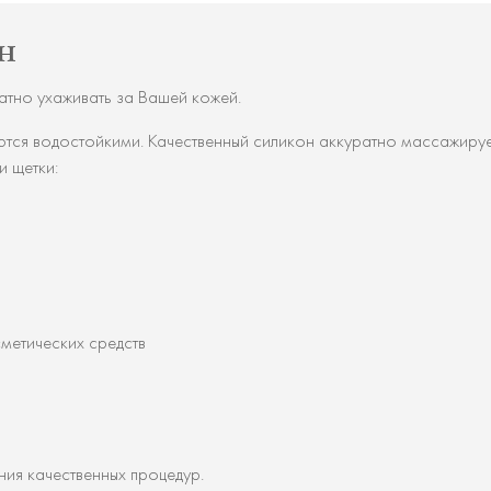
н
атно ухаживать за Вашей кожей.
яются водостойкими. Качественный силикон аккуратно массажируе
и щетки:
сметических средств
ия качественных процедур.