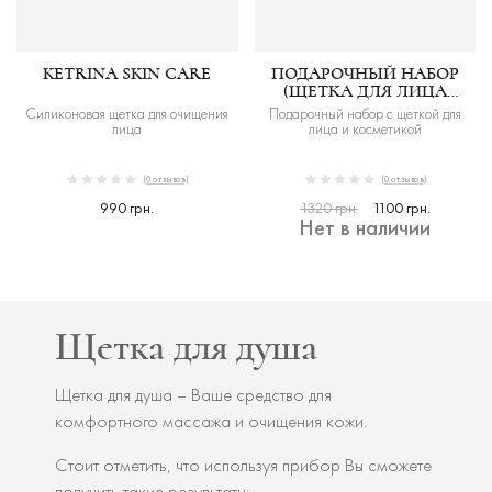
KETRINA SKIN CARE
ПОДАРОЧНЫЙ НАБОР
(ЩЕТКА ДЛЯ ЛИЦА
PULSE 4D)
Силиконовая щетка для очищения
Подарочный набор с щеткой для
лица
лица и косметикой
(0 отзывов)
(0 отзывов)
990 грн.
1320 грн.
1100 грн.
Нет в наличии
Щетка для душа
Щетка для душа – Ваше средство для
комфортного массажа и очищения кожи.
Стоит отметить, что используя прибор Вы сможете
получить такие результаты: