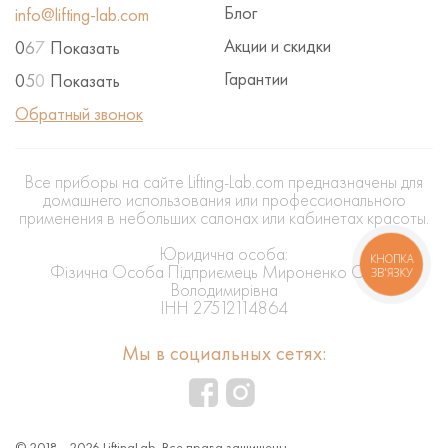
Блог
info@lifting-lab.com
Акции и скидки
0
6
7
Показать
Гарантии
0
5
0
Показать
Обратный звонок
Все приборы на сайте Lifting-Lab.com предназначены для
домашнего использования или профессионального
применения в небольших салонах или кабинетах красоты.
Юридична особа:
КНОПКА
Фізична Особа Підприємець Мироненко Олена
ЗВ'ЯЗКУ
Володимирівна
ІНН 27512114864
Мы в социальных сетях:
© 2018 - 2026 LiftingLab. Все права защищены.