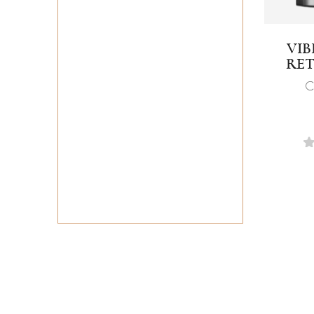
VI
RET
С