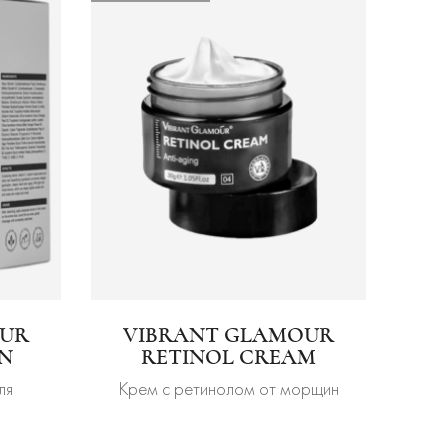
OUR
VIBRANT GLAMOUR
ON
RETINOL CREAM
ля
Крем с ретинолом от морщин