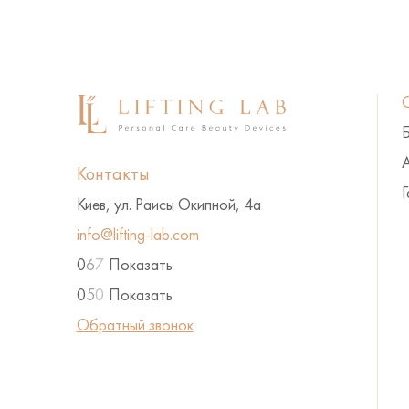
А
Контакты
Г
Киев, ул. Раисы Окипной, 4а
info@lifting-lab.com
0
6
7
Показать
0
5
0
Показать
Обратный звонок