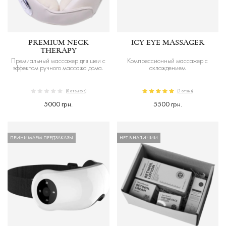
PREMIUM NECK
ICY EYE MASSAGER
THERAPY
Премиальный массажер для шеи с
Компрессионный массажер с
эффектом ручного массажа дома.
охлаждением
(0 отзывов)
(1 отзыв)
5000 грн.
5500 грн.
ПРИНИМАЕМ ПРЕДЗАКАЗЫ
НЕТ В НАЛИЧИИ