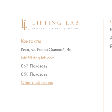
А
Контакты
Г
Киев, ул. Раисы Окипной, 4а
info@lifting-lab.com
0
6
7
Показать
0
5
0
Показать
Обратный звонок