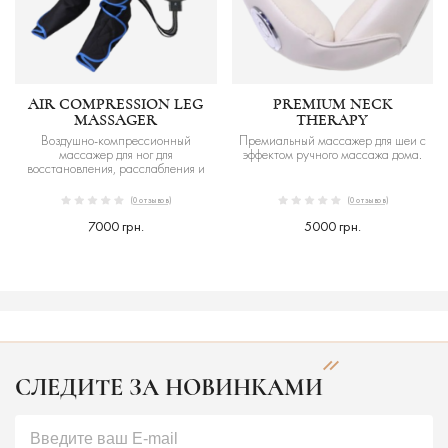
AIR COMPRESSION LEG
PREMIUM NECK
MASSAGER
THERAPY
Воздушно-компрессионный
Премиальный массажер для шеи с
массажер для ног для
эффектом ручного массажа дома.
восстановления, расслабления и
комфорта.
(0 отзывов)
(0 отзывов)
7000 грн.
5000 грн.
СЛЕДИТЕ ЗА НОВИНКАМИ