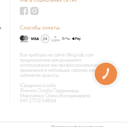
Способы оплаты:
ы
Все приборы на сайте Lifting-Lab.com
предназначены для домашнего
использования или профессионального
применения в небольших салонах или
КНОПКА
кабинетах красоты.
ЗВ'ЯЗКУ
Юридична особа:
Фізична Особа Підприємець
Мироненко Олена Володимирівна
ІНН 27512114864
Политика конфиденциальности