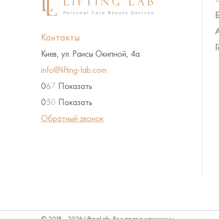
А
Контакты
Г
Киев, ул. Раисы Окипной, 4а
info@lifting-lab.com
0
6
7
Показать
0
5
0
Показать
Обратный звонок
© 2018 - 2026 LiftingLab. Все права защищены.