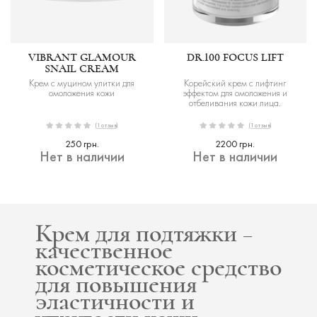
VIBRANT GLAMOUR
DR.100 FOCUS LIFT
SNAIL CREAM
Крем с муцином улитки для
Корейский крем с лифтинг
омоложения кожи
эффектом для омоложения и
отбеливания кожи лица.
(1 отзыв)
(1 отзыв)
250 грн.
2200 грн.
Нет в наличии
Нет в наличии
Крем для подтяжки –
качественное
косметическое средство
для повышения
эластичности и