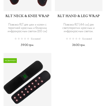
RLT NECK & KNEE WRAP
RLT HAND & LEG WRAP
Повязка RLT для шеи и колен с
Повязка RLT (44 см) для
терапией красным и ближним
светотерапии красным и
инфракрасным светом (60 см)
инфракрасным светом.
(0 отзывов)
(0 отзывов)
5900 грн.
3600 грн.
НОВИНКА