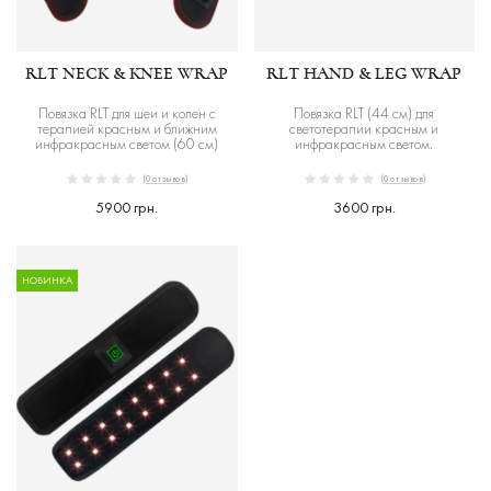
RLT NECK & KNEE WRAP
RLT HAND & LEG WRAP
Повязка RLT для шеи и колен с
Повязка RLT (44 см) для
терапией красным и ближним
светотерапии красным и
инфракрасным светом (60 см)
инфракрасным светом.
(0 отзывов)
(0 отзывов)
5900 грн.
3600 грн.
НОВИНКА